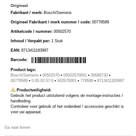
Origineel
Fabrikant / merk:
Bosch/Siemens
Origineel Fabrikant / merk nummer / code:
00778589
Artikelcode / nummer:
00502570
Inhoud / Verpakt per:
1 Stuk
EAN:
8713411183997
Barcode:
Product tags:
Bosch/Siemens
•
00502570
•
00502570001
•
00686730
•
00778589
•
0.05.02.57-0
•
502570001
•
778589
•
8713411183997
Productveiligheid:
Gebruik het product uitsluitend volgens de montage-instructies /
handleiding.
Controleer voor gebruik of het onderdeel / accessoire geschikt is
voor uw apparaat.
Ga naar boven