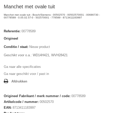
Manchet met ovale tuit
Manchet met ovale tuit - Bosch/Siemens - 00502570 - 00502570001 - 00686730 -
00778589 - 0.05.02.57-0 - 502570001 - 778589 - 8713411183997
Referentie:
00778589
Origineel
Conditie / staat:
Nieuw product
Geschikt voor o.a.: WD14H421, WVH28421
Ga naar alle specificaties
Ga naar geschikt voor / past in
Afdrukken
Origineel Fabrikant / merk nummer / code:
00778589
Artikelcode / nummer:
00502570
EAN:
8713411183997