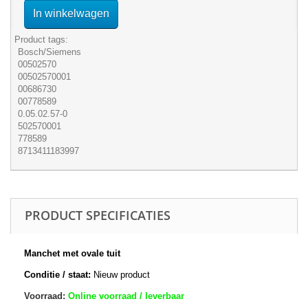
In winkelwagen
Product tags:
Bosch/Siemens
00502570
00502570001
00686730
00778589
0.05.02.57-0
502570001
778589
8713411183997
PRODUCT SPECIFICATIES
Manchet met ovale tuit
Conditie / staat:
Nieuw product
Voorraad:
Online voorraad / leverbaar