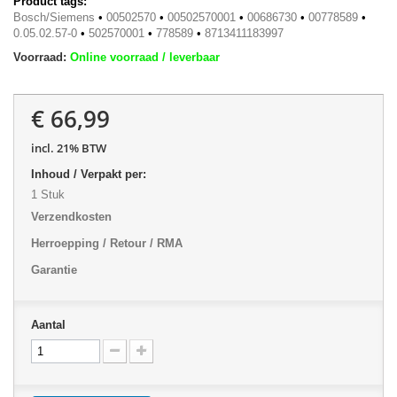
Product tags:
Bosch/Siemens
•
00502570
•
00502570001
•
00686730
•
00778589
•
0.05.02.57-0
•
502570001
•
778589
•
8713411183997
Voorraad:
Online voorraad / leverbaar
€ 66,99
incl. 21% BTW
Inhoud / Verpakt per:
1 Stuk
Verzendkosten
Herroepping / Retour / RMA
Garantie
Aantal