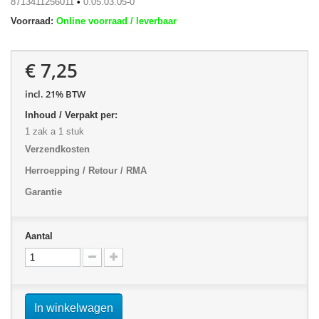
8713411256011
•
0.05.03.05-0
Voorraad:
Online voorraad / leverbaar
€ 7,25
incl. 21% BTW
Inhoud / Verpakt per:
1 zak a 1 stuk
Verzendkosten
Herroepping / Retour / RMA
Garantie
Aantal
In winkelwagen