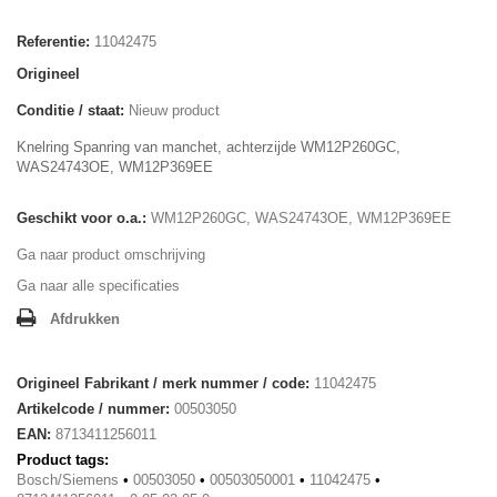
Referentie:
11042475
Origineel
Conditie / staat:
Nieuw product
Knelring Spanring van manchet, achterzijde WM12P260GC,
WAS24743OE, WM12P369EE
Geschikt voor o.a.:
WM12P260GC, WAS24743OE, WM12P369EE
Ga naar product omschrijving
Ga naar alle specificaties
Afdrukken
Origineel Fabrikant / merk nummer / code:
11042475
Artikelcode / nummer:
00503050
EAN:
8713411256011
Product tags:
Bosch/Siemens
•
00503050
•
00503050001
•
11042475
•