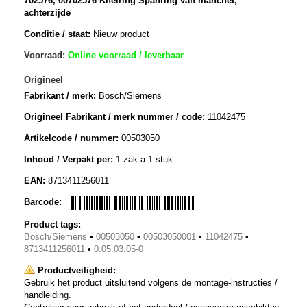
702576, 00702576 Knelring Spanring van manchet,
achterzijde
Conditie / staat:
Nieuw product
Voorraad:
Online voorraad / leverbaar
Origineel
Fabrikant / merk:
Bosch/Siemens
Origineel Fabrikant / merk nummer / code:
11042475
Artikelcode / nummer:
00503050
Inhoud / Verpakt per:
1 zak a 1 stuk
EAN:
8713411256011
Barcode:
Product tags:
Bosch/Siemens
•
00503050
•
00503050001
•
11042475
•
8713411256011
•
0.05.03.05-0
Productveiligheid:
Gebruik het product uitsluitend volgens de montage-instructies /
handleiding.