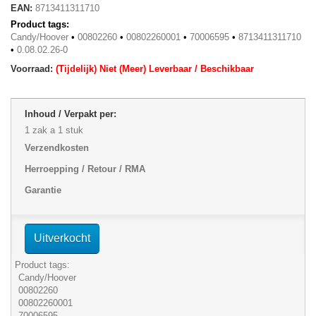
EAN:
8713411311710
Product tags:
Candy/Hoover
•
00802260
•
00802260001
•
70006595
•
8713411311710
•
0.08.02.26-0
Voorraad:
(Tijdelijk) Niet (Meer) Leverbaar / Beschikbaar
Inhoud / Verpakt per:
1 zak a 1 stuk
Verzendkosten
Herroepping / Retour / RMA
Garantie
Uitverkocht
Product tags:
Candy/Hoover
00802260
00802260001
70006595