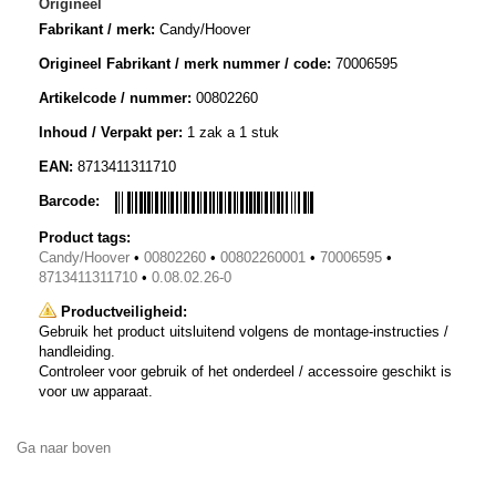
Origineel
Fabrikant / merk:
Candy/Hoover
Origineel Fabrikant / merk nummer / code:
70006595
Artikelcode / nummer:
00802260
Inhoud / Verpakt per:
1 zak a 1 stuk
EAN:
8713411311710
Barcode:
Product tags:
Candy/Hoover
•
00802260
•
00802260001
•
70006595
•
8713411311710
•
0.08.02.26-0
Productveiligheid:
Gebruik het product uitsluitend volgens de montage-instructies /
handleiding.
Controleer voor gebruik of het onderdeel / accessoire geschikt is
voor uw apparaat.
Ga naar boven