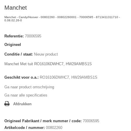
Manchet
Manchet - Candy/Hoover - 00802260 - 00802260001 - 70006595 - 8713411311710 -
0.08.02.26-0
Referentie:
70006595
Origineel
Conditie / staat:
Nieuw product
Manchet Met tuit RO16106DWHC7, HW29AMBS1S
Geschikt voor o.a.:
RO16106DWHC7, HW29AMBS1S
Ga naar product omschrijving
Ga naar alle specificaties
Afdrukken
Origineel Fabrikant / merk nummer / code:
70006595
Artikelcode / nummer:
00802260