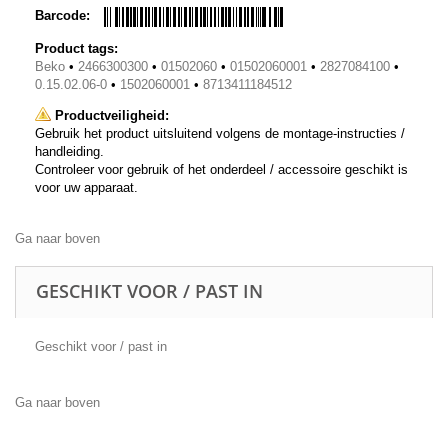
Barcode:
Product tags:
Beko
•
2466300300
•
01502060
•
01502060001
•
2827084100
•
0.15.02.06-0
•
1502060001
•
8713411184512
Productveiligheid:
Gebruik het product uitsluitend volgens de montage-instructies /
handleiding.
Controleer voor gebruik of het onderdeel / accessoire geschikt is
voor uw apparaat.
Ga naar boven
GESCHIKT VOOR / PAST IN
Geschikt voor / past in
Ga naar boven