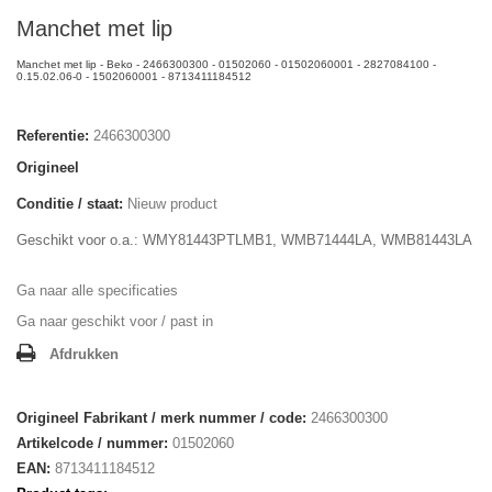
Manchet met lip
Manchet met lip - Beko - 2466300300 - 01502060 - 01502060001 - 2827084100 -
0.15.02.06-0 - 1502060001 - 8713411184512
Referentie:
2466300300
Origineel
Conditie / staat:
Nieuw product
Geschikt voor o.a.: WMY81443PTLMB1, WMB71444LA, WMB81443LA
Ga naar alle specificaties
Ga naar geschikt voor / past in
Afdrukken
Origineel Fabrikant / merk nummer / code:
2466300300
Artikelcode / nummer:
01502060
EAN:
8713411184512