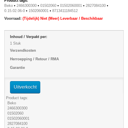
Product tags:
Beko
•
2466300300
•
01502060
•
01502060001
•
2827084100
•
0.15.02.06-0
•
1502060001
•
8713411184512
Voorraad:
(Tijdelijk) Niet (Meer) Leverbaar / Beschikbaar
Inhoud / Verpakt per:
1 Stuk
Verzendkosten
Herroepping / Retour / RMA
Garantie
Uitverkocht
Product tags:
Beko
2466300300
01502060
01502060001
2827084100