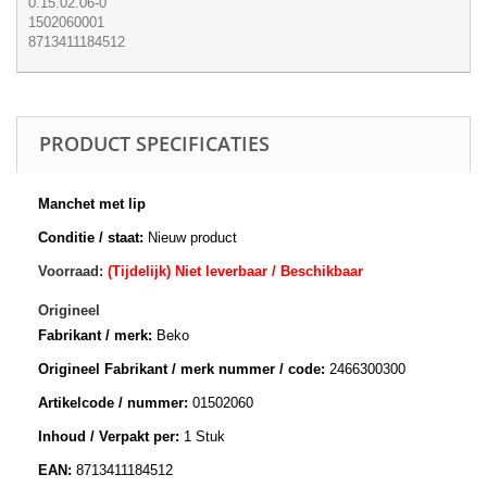
0.15.02.06-0
1502060001
8713411184512
PRODUCT SPECIFICATIES
Manchet met lip
Conditie / staat:
Nieuw product
Voorraad:
(Tijdelijk) Niet leverbaar / Beschikbaar
Origineel
Fabrikant / merk:
Beko
Origineel Fabrikant / merk nummer / code:
2466300300
Artikelcode / nummer:
01502060
Inhoud / Verpakt per:
1 Stuk
EAN:
8713411184512