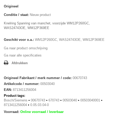
Origineel
Conditie / staat:
Nieuw product
Knelring Spanring van manchet, voorzijde WM12P260GC,
WAS24743OE, WM12P369EE
Geschikt voor o.a.:
WM12P260GC, WAS24743OE, WM12P369EE
Ga naar product omschrijving
Ga naar alle specificaties
Afdrukken
Origineel Fabrikant / merk nummer / code:
00670743
Artikelcode / nummer:
00503040
EAN:
8713411256004
Product tags:
Bosch/Siemens
•
00670743
•
670743
•
00503040
•
00503040001
•
8713411256004
•
0.05.03.04-0
Voorraad:
Online voorraad / leverbaar