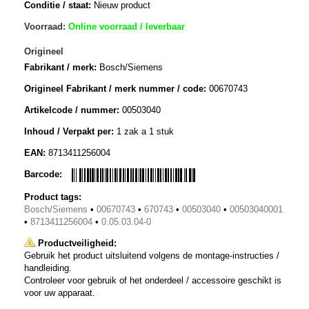
Conditie / staat:
Nieuw product
Voorraad:
Online voorraad / leverbaar
Origineel
Fabrikant / merk:
Bosch/Siemens
Origineel Fabrikant / merk nummer / code:
00670743
Artikelcode / nummer:
00503040
Inhoud / Verpakt per:
1 zak a 1 stuk
EAN:
8713411256004
Barcode:
Product tags:
Bosch/Siemens
•
00670743
•
670743
•
00503040
•
00503040001
•
8713411256004
•
0.05.03.04-0
Productveiligheid:
Gebruik het product uitsluitend volgens de montage-instructies /
handleiding.
Controleer voor gebruik of het onderdeel / accessoire geschikt is
voor uw apparaat.