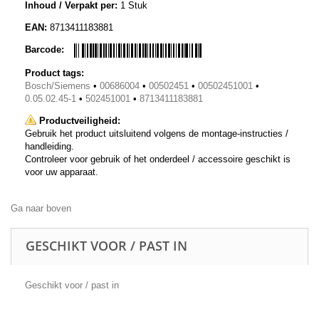
Inhoud / Verpakt per:
1 Stuk
EAN:
8713411183881
Barcode:
Product tags:
Bosch/Siemens
•
00686004
•
00502451
•
00502451001
•
0.05.02.45-1
•
502451001
•
8713411183881
Productveiligheid:
Gebruik het product uitsluitend volgens de montage-instructies /
handleiding.
Controleer voor gebruik of het onderdeel / accessoire geschikt is
voor uw apparaat.
Ga naar boven
GESCHIKT VOOR / PAST IN
Geschikt voor / past in