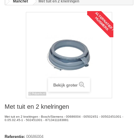
Manchet
Met tuit en 2 knelringen
A
L
T
R
N
A
T
I
E
F
/
U
I
S
M
E
R
E
H
K
Bekijk groter
Met tuit en 2 knelringen
Met tuit en 2 knelringen - Bosch/Siemens - 00686004 - 00502451 - 00502451001 -
0.05.02.45-1 - 502451001 - 8713411183881
Referentie:
00686004