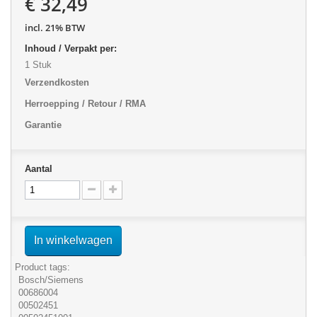
€ 32,49
incl. 21% BTW
Inhoud / Verpakt per:
1 Stuk
Verzendkosten
Herroepping / Retour / RMA
Garantie
Aantal
In winkelwagen
Product tags:
Bosch/Siemens
00686004
00502451