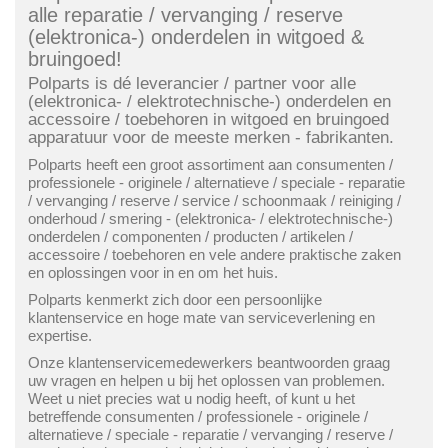
alle
reparatie
/
vervanging
/
reserve
(
elektronica
-)
onderdelen
in
witgoed &
bruingoed
!
Polparts
is dé leverancier / partner voor alle
(
elektronica
- /
elektrotechnische
-)
onderdelen
en
accessoire
/
toebehoren
in
witgoed
en
bruingoed
apparatuur voor de meeste
merken - fabrikanten
.
Polparts
heeft een groot assortiment aan
consumenten
/
professionele
-
originele
/
alternatieve
/
speciale
-
reparatie
/
vervanging
/
reserve
/
service
/
schoonmaak
/
reiniging
/
onderhoud
/
smering
- (
elektronica
- /
elektrotechnische
-)
onderdelen
/
componenten
/
producten
/
artikelen
/
accessoire
/
toebehoren
en vele andere praktische zaken
en oplossingen voor in en om het huis.
Polparts
kenmerkt zich door een persoonlijke
klantenservice en hoge mate van serviceverlening en
expertise.
Onze klantenservicemedewerkers beantwoorden graag
uw vragen en helpen u bij het oplossen van problemen.
Weet u niet precies wat u nodig heeft, of kunt u het
betreffende
consumenten
/
professionele
-
originele
/
alternatieve
/
speciale
-
reparatie
/
vervanging
/
reserve
/