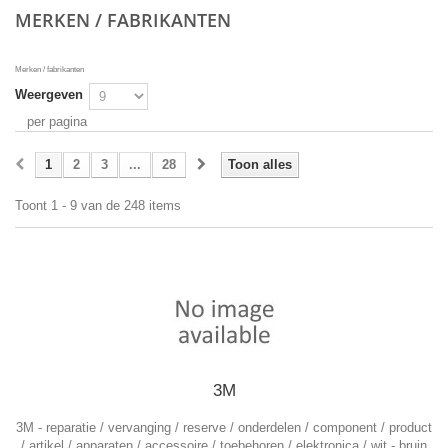
MERKEN / FABRIKANTEN
Merken / fabrikanten
Weergeven
per pagina
1
2
3
...
28
Toon alles
Toont 1 - 9 van de 248 items
3M
3M
- reparatie / vervanging / reserve / onderdelen / component / product
/ artikel / apparaten / accessoire / toebehoren / elektronica / wit - bruin