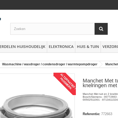
ERDELEN HUISHOUDELIJK
ELEKTRONICA
HUIS & TUIN
VERZOR
Wasmachine / wasdroger / condensdroger / warmtepompdroger
Manche
A
L
T
R
N
A
T
I
E
F
/
U
I
S
M
E
R
E
H
K
Manchet Met tu
knelringen me
Manchet Met tuit en 2 knelr
Bosch/Siemens - 00772663 -
00502511001 - 87134113244
Referentie:
772663