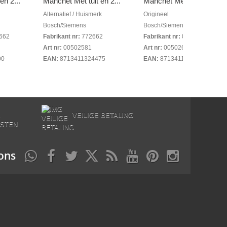
en 2...
Manchet Met tuit en 2...
Manchet Met tuit
Alternatief / Huismerk
Origineel
Bosch/Siemens
Bosch/Siemens
662
Fabrikant nr:
772662
Fabrikant nr:
00684526
Art nr:
00502581
Art nr:
00502620
00
EAN:
8713411324475
EAN:
8713411201288
E
VEILIGE BETALING
STEN
ons