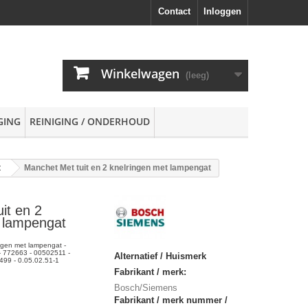
Contact
Inloggen
Winkelwagen
(leeg)
GING
REINIGING / ONDERHOUD
t
Manchet Met tuit en 2 knelringen met lampengat
it en 2
t lampengat
ingen met lampengat -
 772663 - 00502511 -
Alternatief / Huismerk
99 - 0.05.02.51-1
Fabrikant / merk:
Bosch/Siemens
Fabrikant / merk nummer /