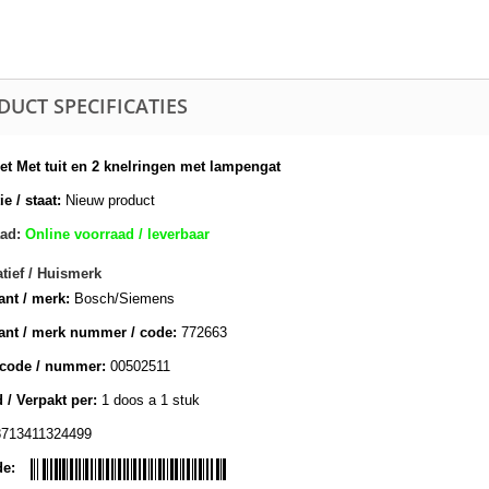
DUCT SPECIFICATIES
t Met tuit en 2 knelringen met lampengat
e / staat:
Nieuw product
ad:
Online voorraad / leverbaar
atief / Huismerk
ant / merk:
Bosch/Siemens
ant / merk nummer / code:
772663
lcode / nummer:
00502511
 / Verpakt per:
1 doos a 1 stuk
8713411324499
de: