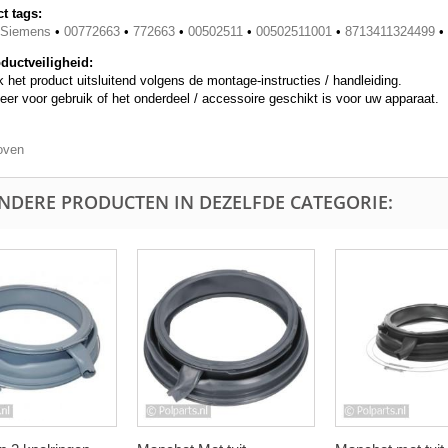
t tags:
/Siemens
•
00772663
•
772663
•
00502511
•
00502511001
•
8713411324499
•
ductveiligheid:
 het product uitsluitend volgens de montage-instructies / handleiding.
eer voor gebruik of het onderdeel / accessoire geschikt is voor uw apparaat.
oven
ANDERE PRODUCTEN IN DEZELFDE CATEGORIE: