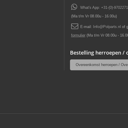
What's App: +31-(0)-970227
(Ma t/m Vr 08.00u - 16.00u)
E-mail:
Info
@
Polparts
.
nl
of 
formulier
(Ma t/m Vr 08.00u - 16.0
Bestelling herroepen /
Overeenkomst herroepen / Ove