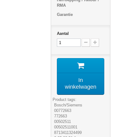
RMA
Garantie
Aantal
In
winkelwagen
Product tags:
Bosch/Siemens
00772663
772663
00502511
00502511001
8713411324499