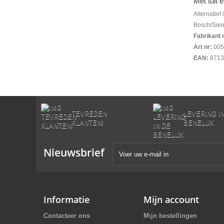
Met tuit 
Alternatief
Bosch/Sie
Fabrikant 
Art nr:
005
EAN:
8713
TEVREDEN
LEVERING I
KLANTEN!
BENELUX
Nieuwsbrief
Informatie
Mijn account
Contacteer ons
Mijn bestellingen