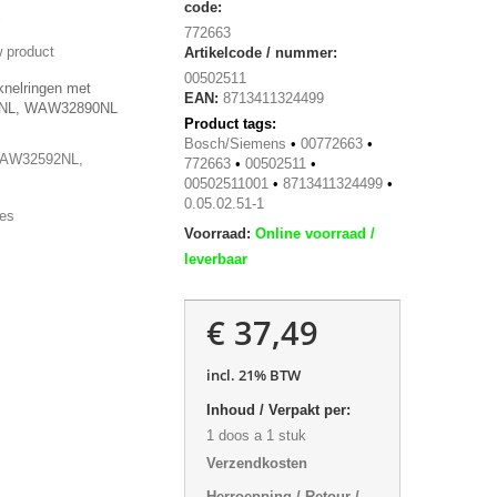
code:
772663
 product
Artikelcode / nummer:
00502511
knelringen met
EAN:
8713411324499
2NL, WAW32890NL
Product tags:
Bosch/Siemens
•
00772663
•
AW32592NL,
772663
•
00502511
•
00502511001
•
8713411324499
•
0.05.02.51-1
ies
Voorraad:
Online voorraad /
leverbaar
€ 37,49
incl. 21% BTW
Inhoud / Verpakt per:
1 doos a 1 stuk
Verzendkosten
Herroepping / Retour /