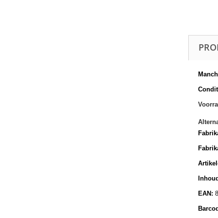
PRO
Manche
Conditi
Voorra
Altern
Fabrik
Fabrik
Artike
Inhoud
EAN:
Barco