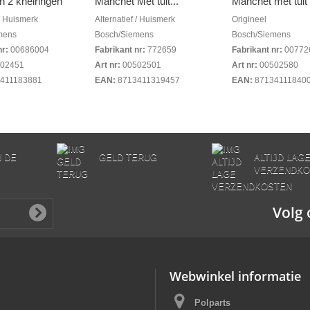
en 2 knelringen
Manchet Met tuit...
Manchet met tuit 
 / Huismerk
Alternatief / Huismerk
Origineel
mens
Bosch/Siemens
Bosch/Siemens
nr:
00686004
Fabrikant nr:
772659
Fabrikant nr:
00772
02451
Art nr:
00502501
Art nr:
00502580
411183881
EAN:
8713411319457
EAN:
87134111840
N DE
GELD TERUG
ALTIJD LAG
VERZENDKO
Volg 
Webwinkel informatie
Polparts