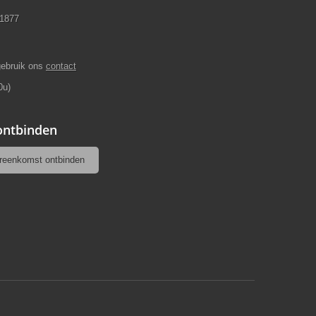
11877
gebruik ons
contact
0u)
 ontbinden
reenkomst ontbinden