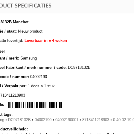
DUCT SPECIFICATIES
18132B Manchet
e / staat:
Nieuw product
tte levertijd:
Leverbaar in ± 4 weken
eel
ant / merk:
Samsung
eel Fabrikant / merk nummer / code:
DC9718132B
lcode / nummer:
04002190
 / Verpakt per:
1 doos a 1 stuk
8713411218903
de:
t tags:
ng
•
DC9718132B
•
04002190
•
04002190001
•
8713411218903
•
0.40.02.19-
ductveiligheid: