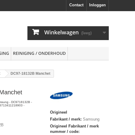
Contact
Inloggen
Winkelwagen
(leeg)
GING
REINIGING / ONDERHOUD
t
DC97-18132B Manchet
Manchet
msung - DC9718132B -
 8713411218903 -
Origineel
Fabrikant / merk:
Samsung
2B
Origineel Fabrikant / merk
nummer / code: