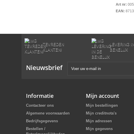
Art nr:
005
EAN:
8713
TEVREDEN
LEVERING I
KLANTEN!
BENELUX
Nieuwsbrief
Informatie
Mijn account
Contacteer ons
Mijn bestellingen
Algemene voorwaarden
Mijn creditnota's
Bedrijfsgegevens
Mijn adressen
Bestellen /
Mijn gegevens