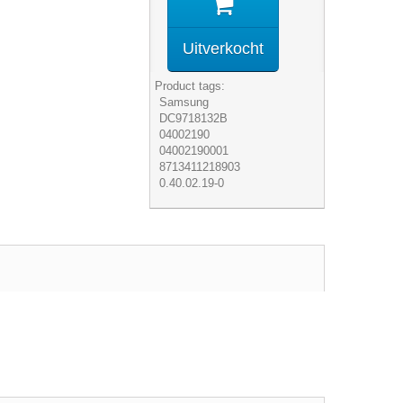
Uitverkocht
Product tags:
Samsung
DC9718132B
04002190
04002190001
8713411218903
0.40.02.19-0