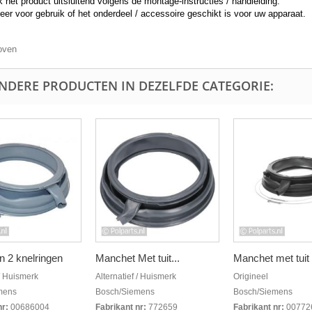
 het product uitsluitend volgens de montage-instructies / handleiding.
eer voor gebruik of het onderdeel / accessoire geschikt is voor uw apparaat.
oven
ANDERE PRODUCTEN IN DEZELFDE CATEGORIE:
en 2 knelringen
Manchet Met tuit...
Manchet met tuit 
 / Huismerk
Alternatief / Huismerk
Origineel
mens
Bosch/Siemens
Bosch/Siemens
nr:
00686004
Fabrikant nr:
772659
Fabrikant nr:
00772