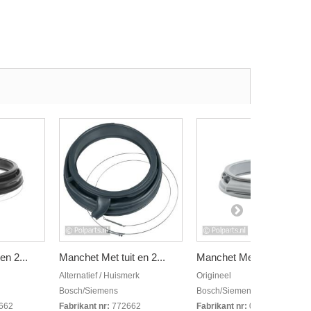
en 2...
Manchet Met tuit en 2...
Manchet Met tuit
Alternatief / Huismerk
Origineel
Bosch/Siemens
Bosch/Siemens
662
Fabrikant nr:
772662
Fabrikant nr:
00684526