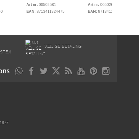
Art nr:
00502581
Art nr:
00502620
00
EAN:
8713411324475
EAN:
8713411201288
E
VEILIGE BETALING
STEN
ons
11877