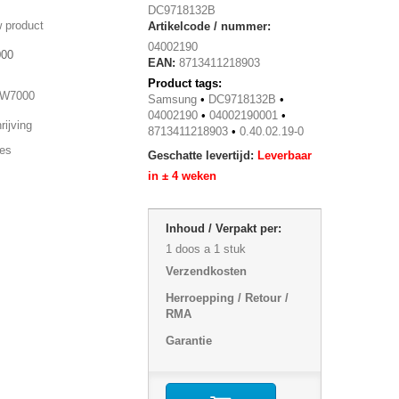
DC9718132B
 product
Artikelcode / nummer:
04002190
000
EAN:
8713411218903
Product tags:
W7000
Samsung
•
DC9718132B
•
04002190
•
04002190001
•
ijving
8713411218903
•
0.40.02.19-0
ies
Geschatte levertijd:
Leverbaar
in ± 4 weken
Inhoud / Verpakt per:
1 doos a 1 stuk
Verzendkosten
Herroepping / Retour /
RMA
Garantie