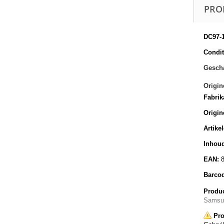
PRO
DC97-
Conditi
Gescha
Origin
Fabrik
Origin
Artike
Inhoud
EAN:
Barco
Produc
Samsu
Pro