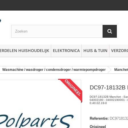
ERDELEN HUISHOUDELIJK
ELEKTRONICA
HUIS & TUIN
VERZOR
Wasmachine / wasdroger / condensdroger / warmtepompdroger
Manche
ORIGINEEL
DC97-18132B 
DC97-18132B Manchet - Sa
04002190 - 04002190001 -
0.40.02.19-0
Referentie:
DC971813
Origineel