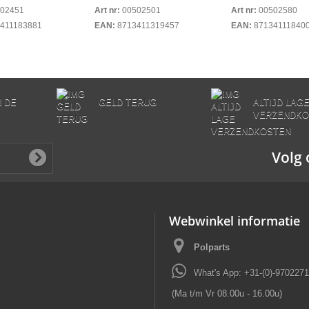
02451
Art nr:
00502501
Art nr:
00502580
411183881
EAN:
8713411319457
EAN:
87134111840
N DE
GELD TERUG
ALTIJD LAG
VERZENDKO
Volg 
Webwinkel informatie
Polparts
What's App: +31-(0)-970227
(Ma t/m Vr 08.00u - 16.00u)