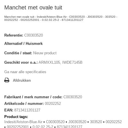
Manchet met ovale tuit
Manchet met ovale tuit - Indesit/Ariston-Blue Air - C00303520 - J00303520 - 303520 -
00202252 - 00202252001 - 0.02.02.25-2 - 8713411201127
Referentie:
C00303520
Alternatief / Huismerk
Conditie / staat:
Nieuw product
Geschikt voor o.a.:
ARMXXL105, IWDE7145B
Ga naar alle specificaties
Afdrukken
Fabrikant / merk nummer / code:
C00303520
Artikelcode / nummer:
00202252
EAN:
8713411201127
Product tags:
Indesit/Ariston-Blue Air
•
C00303520
•
J00303520
•
303520
•
00202252
•
00202252001
•
0.02.02.25-2
•
8713411201127