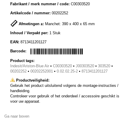
Fabrikant / merk nummer / code:
C00303520
Artikelcode / nummer:
00202252
Afmetingen ±:
Manchet: 390 x 400 x 65 mm
Inhoud / Verpakt per:
1 Stuk
EAN:
8713411201127
Barcode:
Product tags:
Indesit/Ariston-Blue Air
•
C00303520
•
J00303520
•
303520
•
00202252
•
00202252001
•
0.02.02.25-2
•
8713411201127
Productveiligheid:
Gebruik het product uitsluitend volgens de montage-instructies /
handleiding.
Controleer voor gebruik of het onderdeel / accessoire geschikt is
voor uw apparaat.
Ga naar boven