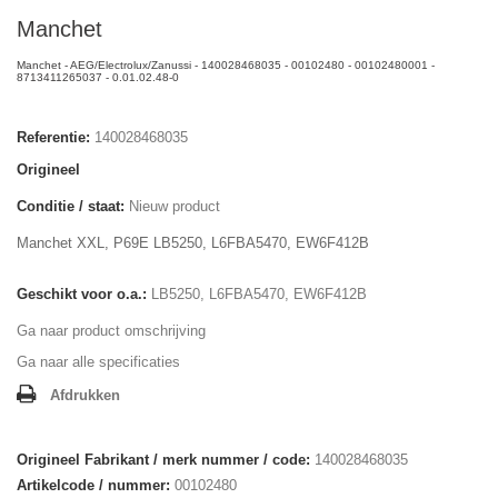
Manchet
Manchet - AEG/Electrolux/Zanussi - 140028468035 - 00102480 - 00102480001 -
8713411265037 - 0.01.02.48-0
Referentie:
140028468035
Origineel
Conditie / staat:
Nieuw product
Manchet XXL, P69E LB5250, L6FBA5470, EW6F412B
Geschikt voor o.a.:
LB5250, L6FBA5470, EW6F412B
Ga naar product omschrijving
Ga naar alle specificaties
Afdrukken
Origineel Fabrikant / merk nummer / code:
140028468035
Artikelcode / nummer:
00102480