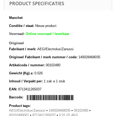
PRODUCT SPECIFICATIES
Manchet
Conditie / staat:
Nieuw product
Voorraad:
Online voorraad / leverbaar
Origineel
Fabrikant / merk:
AEG/Electrolux/Zanussi
Origineel Fabrikant / merk nummer / code:
140028468035
Artikelcode / nummer:
00102480
Gewicht (Kg) ±:
0.026
Inhoud / Verpakt per:
1 zak a 1 stuk
EAN:
8713411265037
Barcode:
Product tags:
AEG/Electrolux/Zanussi
•
140028468035
•
00102480
•
00102480001
•
8713411265037
•
0.01.02.48-0