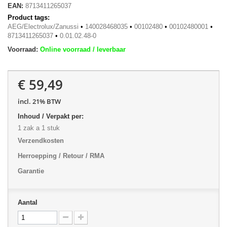
EAN:
8713411265037
Product tags:
AEG/Electrolux/Zanussi
•
140028468035
•
00102480
•
00102480001
•
8713411265037
•
0.01.02.48-0
Voorraad:
Online voorraad / leverbaar
€ 59,49
incl. 21% BTW
Inhoud / Verpakt per:
1 zak a 1 stuk
Verzendkosten
Herroepping / Retour / RMA
Garantie
Aantal