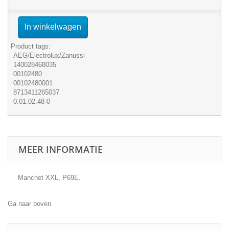
In winkelwagen
Product tags:
AEG/Electrolux/Zanussi
140028468035
00102480
00102480001
8713411265037
0.01.02.48-0
MEER INFORMATIE
Manchet XXL, P69E.
Ga naar boven