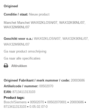
Origineel
Conditie / staat:
Nieuw product
Manchet Manchet WAX02KLOSN/07, WAX32K90NL/07,
WAX32M90NL/07
Geschikt voor o.a.:
WAX02KLOSN/07, WAX32K90NL/07,
WAX32M90NL/07
Ga naar product omschrijving
Ga naar alle specificaties
Afdrukken
Origineel Fabrikant / merk nummer / code:
20003686
Artikelcode / nummer:
00502070
EAN:
8713411313103
Product tags:
Bosch/Siemens
•
00502070
•
00502070001
•
20003686
•
8713411313103
•
0.05.02.07-0