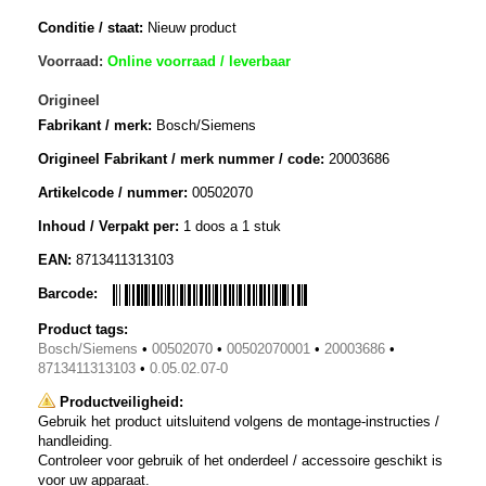
Conditie / staat:
Nieuw product
Voorraad:
Online voorraad / leverbaar
Origineel
Fabrikant / merk:
Bosch/Siemens
Origineel Fabrikant / merk nummer / code:
20003686
Artikelcode / nummer:
00502070
Inhoud / Verpakt per:
1 doos a 1 stuk
EAN:
8713411313103
Barcode:
Product tags:
Bosch/Siemens
•
00502070
•
00502070001
•
20003686
•
8713411313103
•
0.05.02.07-0
Productveiligheid:
Gebruik het product uitsluitend volgens de montage-instructies /
handleiding.
Controleer voor gebruik of het onderdeel / accessoire geschikt is
voor uw apparaat.