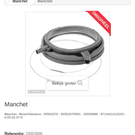
Manchet
Manchet
ORIGINEEL
Bekijk groter
Manchet
Manchet - Bosch/Siemens - 00502070 - 00502070001 - 20003686 - 8713411313103 -
0.05.02.07-0
Referentie:
20003686