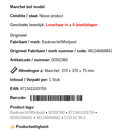
Manchet bol model
Conditie / staat:
Nieuw product
Geschatte levertijd:
Leverbaar in ± 8 (werk)dagen
Origineel
Fabrikant / merk:
Bauknecht/Whirlpool
Origineel Fabrikant / merk nummer / code:
481246668841
Artikelcode / nummer:
00302360
Afmetingen ±:
Manchet: 370 x 370 x 75 mm
Inhoud / Verpakt per:
1 Stuk
EAN:
8713411103759
Barcode:
Product tags:
Bauknecht/Whirlpool
•
00302360
•
8713411103759
•
00302360001
•
481246668841
•
0.03.02.36-0
Productveiligheid: