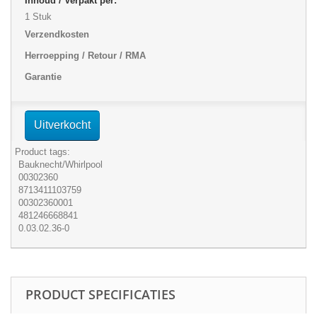
Inhoud / Verpakt per:
1 Stuk
Verzendkosten
Herroepping / Retour / RMA
Garantie
Uitverkocht
Product tags:
Bauknecht/Whirlpool
00302360
8713411103759
00302360001
481246668841
0.03.02.36-0
PRODUCT SPECIFICATIES