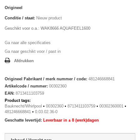
Origineel
Conditie / staat:
Nieuw product
Geschikt voor o.a.: WAK8666 AQUAFEEL1600
Ga naar alle specificaties
Ga naar geschikt voor / past in
Afdrukken
Origineel Fabrikant / merk nummer / code:
481246668841
Artikelcode / nummer:
00302360
EAN:
8713411103759
Product tags:
Bauknecht/Whirlpool
•
00302360
•
8713411103759
•
00302360001
•
481246668841
•
0.03.02.36-0
Geschatte levertijd:
Leverbaar in ± 8 (werk)dagen