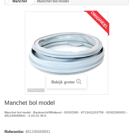
Manchet
Manchet bol model
ORIGINEEL
Bekijk groter
Manchet bol model
Manchet bol model - Bauknecht/Whirlpool - 00302360 - 8713411103759 - 00302360001 -
481246668841 - 0.03.02.36-0
Referentie:
481246668841