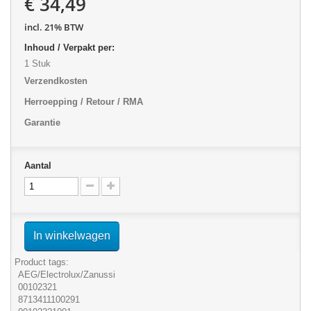
€ 34,49
incl. 21% BTW
Inhoud / Verpakt per:
1 Stuk
Verzendkosten
Herroepping / Retour / RMA
Garantie
Aantal
In winkelwagen
Product tags:
AEG/Electrolux/Zanussi
00102321
8713411100291