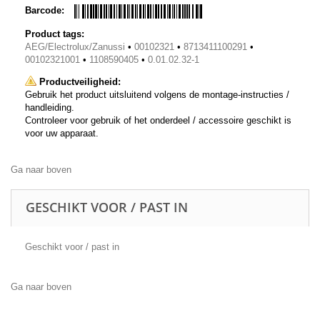
Barcode:
Product tags:
AEG/Electrolux/Zanussi
•
00102321
•
8713411100291
•
00102321001
•
1108590405
•
0.01.02.32-1
Productveiligheid:
Gebruik het product uitsluitend volgens de montage-instructies /
handleiding.
Controleer voor gebruik of het onderdeel / accessoire geschikt is
voor uw apparaat.
Ga naar boven
GESCHIKT VOOR / PAST IN
Geschikt voor / past in
Ga naar boven