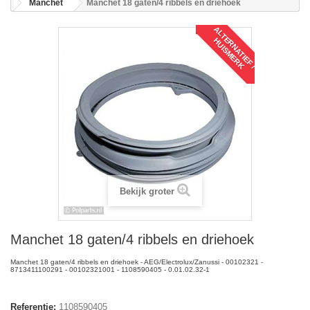
Manchet
Manchet 18 gaten/4 ribbels en driehoek
A
L
T
R
N
A
T
I
E
F
/
U
I
S
M
E
R
E
H
K
Bekijk groter
Manchet 18 gaten/4 ribbels en driehoek
Manchet 18 gaten/4 ribbels en driehoek - AEG/Electrolux/Zanussi - 00102321 -
8713411100291 - 00102321001 - 1108590405 - 0.01.02.32-1
Referentie:
1108590405