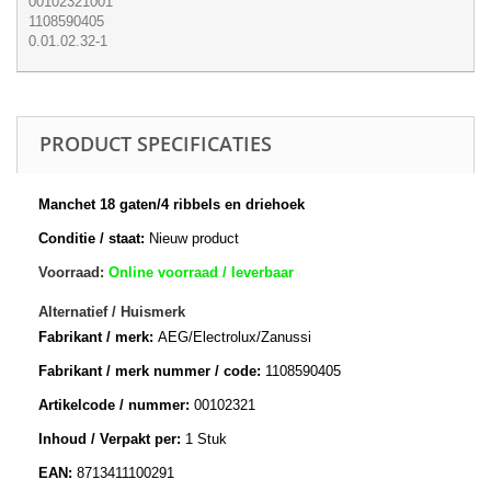
00102321001
1108590405
0.01.02.32-1
PRODUCT SPECIFICATIES
Manchet 18 gaten/4 ribbels en driehoek
Conditie / staat:
Nieuw product
Voorraad:
Online voorraad / leverbaar
Alternatief / Huismerk
Fabrikant / merk:
AEG/Electrolux/Zanussi
Fabrikant / merk nummer / code:
1108590405
Artikelcode / nummer:
00102321
Inhoud / Verpakt per:
1 Stuk
EAN:
8713411100291