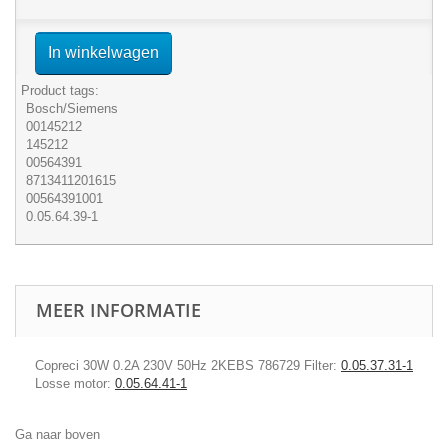
In winkelwagen
Product tags:
Bosch/Siemens
00145212
145212
00564391
8713411201615
00564391001
0.05.64.39-1
MEER INFORMATIE
Copreci 30W 0.2A 230V 50Hz 2KEBS 786729 Filter:
0.05.37.31-1
Losse motor:
0.05.64.41-1
Ga naar boven