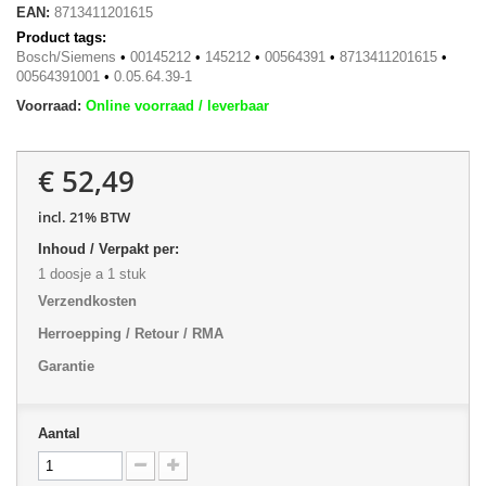
EAN:
8713411201615
Product tags:
Bosch/Siemens
•
00145212
•
145212
•
00564391
•
8713411201615
•
00564391001
•
0.05.64.39-1
Voorraad:
Online voorraad / leverbaar
€ 52,49
incl. 21% BTW
Inhoud / Verpakt per:
1 doosje a 1 stuk
Verzendkosten
Herroepping / Retour / RMA
Garantie
Aantal