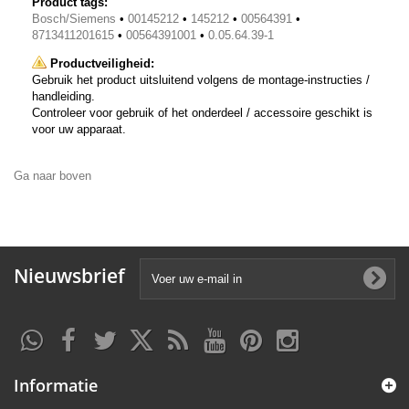
Product tags:
Bosch/Siemens
•
00145212
•
145212
•
00564391
•
8713411201615
•
00564391001
•
0.05.64.39-1
Productveiligheid:
Gebruik het product uitsluitend volgens de montage-instructies /
handleiding.
Controleer voor gebruik of het onderdeel / accessoire geschikt is
voor uw apparaat.
Ga naar boven
Nieuwsbrief
Informatie