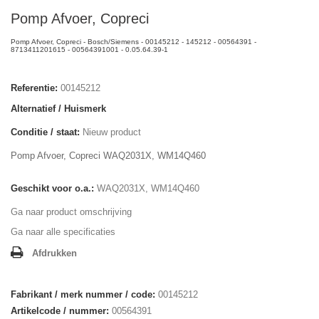
Pomp Afvoer, Copreci
Pomp Afvoer, Copreci - Bosch/Siemens - 00145212 - 145212 - 00564391 -
8713411201615 - 00564391001 - 0.05.64.39-1
Referentie:
00145212
Alternatief / Huismerk
Conditie / staat:
Nieuw product
Pomp Afvoer, Copreci WAQ2031X, WM14Q460
Geschikt voor o.a.:
WAQ2031X, WM14Q460
Ga naar product omschrijving
Ga naar alle specificaties
Afdrukken
Fabrikant / merk nummer / code:
00145212
Artikelcode / nummer:
00564391