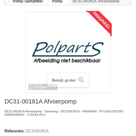
Pomp / pompfilter
Pomp
DC31-00181A Afvoerpomp
ORIGINEEL
Bekijk groter
DC31-00181A Afvoerpomp
DC31-00181A Afvoerpomp - Samsung - DC3100181A - 04064040 - 8713411202285 -
04064040001 - 0.40.64.04-0
Referentie:
DC3100181A