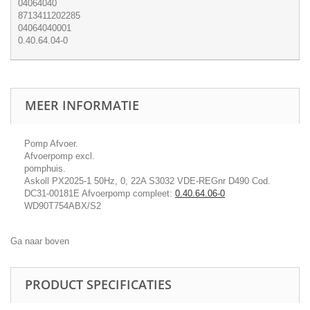
04064040
8713411202285
04064040001
0.40.64.04-0
MEER INFORMATIE
Pomp Afvoer.
Afvoerpomp excl.
pomphuis.
Askoll PX2025-1 50Hz, 0, 22A S3032 VDE-REGnr D490 Cod.
DC31-00181E Afvoerpomp compleet:
0.40.64.06-0
WD90T754ABX/S2
Ga naar boven
PRODUCT SPECIFICATIES