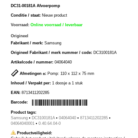
DC31-00181A Afvoerpomp
Conditie / staat:
Nieuw product
Voorraad:
Online voorraad / leverbaar
Origineel
Fabrikant / merk:
Samsung
Origineel Fabrikant / merk nummer / code:
DC3100181A
Artikelcode / nummer:
04064040
Afmetingen ±:
Pomp: 110 x 112 x 75 mm
Inhoud / Verpakt per:
1 doosje a 1 stuk
EAN:
8713411202285
Barcode:
Product tags:
Samsung
•
DC3100181A
•
04064040
•
8713411202285
•
04064040001
•
0.40.64.04-0
Productveiligheid: