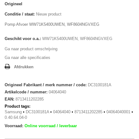
Origineel
Conditie / staat:
Nieuw product
Pomp Afvoer WW71K5400UWEN, WF8604NGVXEG
Geschikt voor o.a.:
WW71K5400UWEN, WF8604NGVXEG
Ga naar product omschrijving
Ga naar alle specificaties
Afdrukken
Origineel Fabrikant / merk nummer / code:
DC3100181A
Artikelcode / nummer:
04064040
EAN:
8713411202285
Product tags:
Samsung
•
DC3100181A
•
04064040
•
8713411202285
•
04064040001
•
0.40.64.04-0
Voorraad:
Online voorraad / leverbaar