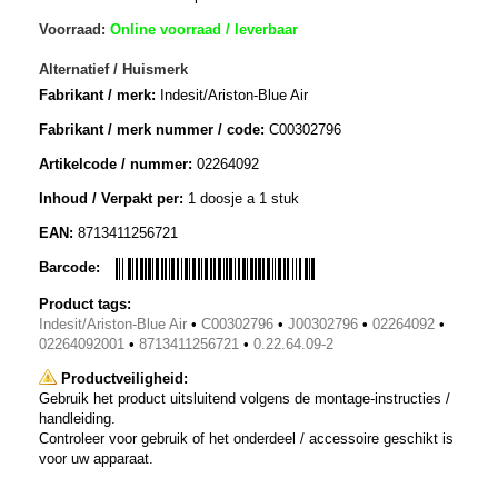
Voorraad:
Online voorraad / leverbaar
Alternatief / Huismerk
Fabrikant / merk:
Indesit/Ariston-Blue Air
Fabrikant / merk nummer / code:
C00302796
Artikelcode / nummer:
02264092
Inhoud / Verpakt per:
1 doosje a 1 stuk
EAN:
8713411256721
Barcode:
Product tags:
Indesit/Ariston-Blue Air
•
C00302796
•
J00302796
•
02264092
•
02264092001
•
8713411256721
•
0.22.64.09-2
Productveiligheid:
Gebruik het product uitsluitend volgens de montage-instructies /
handleiding.
Controleer voor gebruik of het onderdeel / accessoire geschikt is
voor uw apparaat.