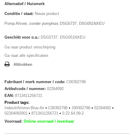
Alternatief / Huismerk
Conditie / staat:
Nieuw product
Pomp Afvoer, zonder pomphuis DSG5737, DSG051NXEU
Geschikt voor o.a.:
DSG5737, DSG051NXEU
Ga naar product omschrijving
Ga naar alle specificaties
Afdrukken
Fabrikant / merk nummer / code:
C00302796
Artikelcode / nummer:
02264092
EAN:
8713411256721
Product tags:
Indesit/Ariston-Blue Air
•
C00302796
•
J00302796
•
02264092
•
02264092001
•
8713411256721
•
0.22.64.09-2
Voorraad:
Online voorraad / leverbaar