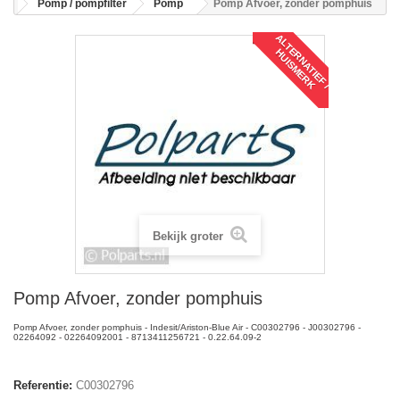
Pomp / pompfilter
Pomp
Pomp Afvoer, zonder pomphuis
A
L
T
R
N
A
T
I
E
F
/
U
I
S
M
E
R
E
H
K
Bekijk groter
Pomp Afvoer, zonder pomphuis
Pomp Afvoer, zonder pomphuis - Indesit/Ariston-Blue Air - C00302796 - J00302796 -
02264092 - 02264092001 - 8713411256721 - 0.22.64.09-2
Referentie:
C00302796