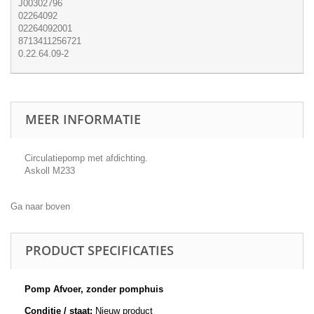
J00302796
02264092
02264092001
8713411256721
0.22.64.09-2
MEER INFORMATIE
Circulatiepomp met afdichting.
Askoll M233
Ga naar boven
PRODUCT SPECIFICATIES
Pomp Afvoer, zonder pomphuis
Conditie / staat:
Nieuw product