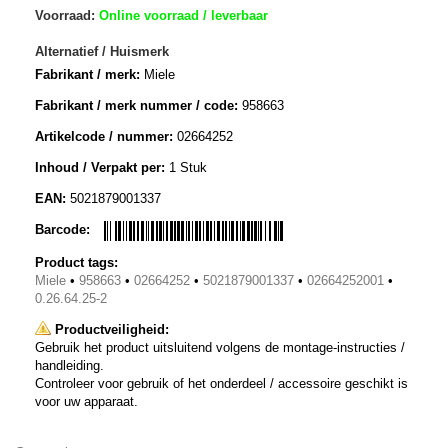
Voorraad:
Online voorraad / leverbaar
Alternatief / Huismerk
Fabrikant / merk:
Miele
Fabrikant / merk nummer / code:
958663
Artikelcode / nummer:
02664252
Inhoud / Verpakt per:
1 Stuk
EAN:
5021879001337
Barcode:
Product tags:
Miele
•
958663
•
02664252
•
5021879001337
•
02664252001
•
0.26.64.25-2
Productveiligheid:
Gebruik het product uitsluitend volgens de montage-instructies /
handleiding.
Controleer voor gebruik of het onderdeel / accessoire geschikt is
voor uw apparaat.