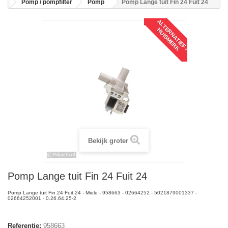
Pomp / pompfilter
Pomp
Pomp Lange tuit Fin 24 Fuit 24
A
L
T
R
N
A
T
I
E
F
/
U
I
S
M
E
R
E
H
K
Bekijk groter
Pomp Lange tuit Fin 24 Fuit 24
Pomp Lange tuit Fin 24 Fuit 24 - Miele - 958663 - 02664252 - 5021879001337 -
02664252001 - 0.26.64.25-2
Referentie:
958663