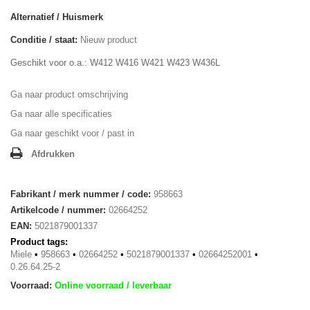
Alternatief / Huismerk
Conditie / staat:
Nieuw product
Geschikt voor o.a.: W412 W416 W421 W423 W436L
Ga naar product omschrijving
Ga naar alle specificaties
Ga naar geschikt voor / past in
Afdrukken
Fabrikant / merk nummer / code:
958663
Artikelcode / nummer:
02664252
EAN:
5021879001337
Product tags:
Miele
•
958663
•
02664252
•
5021879001337
•
02664252001
•
0.26.64.25-2
Voorraad:
Online voorraad / leverbaar