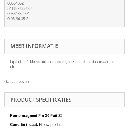
00564352
5411827337258
00564352001
0.05.64.35-2
MEER INFORMATIE
Lijkt of er 1 kleine tuit extra op zit, deze zit dicht dus maakt niet
uit
Ga naar boven
PRODUCT SPECIFICATIES
Pomp magneet Fin 30 Fuit 23
Conditie / staat:
Nieuw product