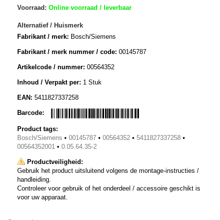
Voorraad:
Online voorraad / leverbaar
Alternatief / Huismerk
Fabrikant / merk:
Bosch/Siemens
Fabrikant / merk nummer / code:
00145787
Artikelcode / nummer:
00564352
Inhoud / Verpakt per:
1 Stuk
EAN:
5411827337258
Barcode:
Product tags:
Bosch/Siemens
•
00145787
•
00564352
•
5411827337258
•
00564352001
•
0.05.64.35-2
Productveiligheid:
Gebruik het product uitsluitend volgens de montage-instructies /
handleiding.
Controleer voor gebruik of het onderdeel / accessoire geschikt is
voor uw apparaat.