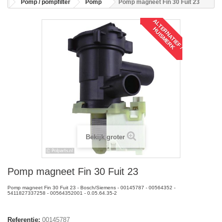
Pomp / pompfilter
Pomp
Pomp magneet Fin 30 Fuit 23
A
L
T
R
N
A
T
I
E
F
/
U
I
S
M
E
R
E
H
K
Bekijk groter
Pomp magneet Fin 30 Fuit 23
Pomp magneet Fin 30 Fuit 23 - Bosch/Siemens - 00145787 - 00564352 -
5411827337258 - 00564352001 - 0.05.64.35-2
Referentie:
00145787