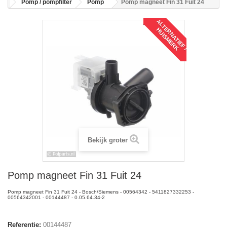
Pomp / pompfilter
Pomp
Pomp magneet Fin 31 Fuit 24
A
L
T
R
N
A
T
I
E
F
/
U
I
S
M
E
R
E
H
K
Bekijk groter
Pomp magneet Fin 31 Fuit 24
Pomp magneet Fin 31 Fuit 24 - Bosch/Siemens - 00564342 - 5411827332253 -
00564342001 - 00144487 - 0.05.64.34-2
Referentie:
00144487