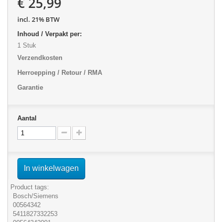
€ 25,99
incl. 21% BTW
Inhoud / Verpakt per:
1 Stuk
Verzendkosten
Herroepping / Retour / RMA
Garantie
Aantal
In winkelwagen
Product tags:
Bosch/Siemens
00564342
5411827332253