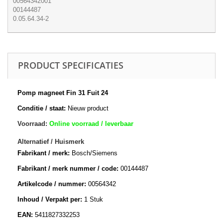
00564342001
00144487
0.05.64.34-2
PRODUCT SPECIFICATIES
Pomp magneet Fin 31 Fuit 24
Conditie / staat:
Nieuw product
Voorraad:
Online voorraad / leverbaar
Alternatief / Huismerk
Fabrikant / merk:
Bosch/Siemens
Fabrikant / merk nummer / code:
00144487
Artikelcode / nummer:
00564342
Inhoud / Verpakt per:
1 Stuk
EAN:
5411827332253