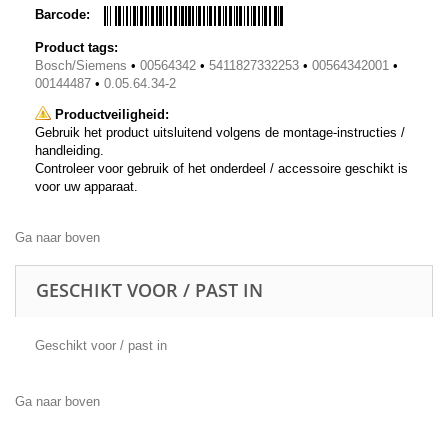
Barcode:
Product tags:
Bosch/Siemens
•
00564342
•
5411827332253
•
00564342001
•
00144487
•
0.05.64.34-2
Productveiligheid:
Gebruik het product uitsluitend volgens de montage-instructies /
handleiding.
Controleer voor gebruik of het onderdeel / accessoire geschikt is
voor uw apparaat.
Ga naar boven
GESCHIKT VOOR / PAST IN
Geschikt voor / past in
Ga naar boven