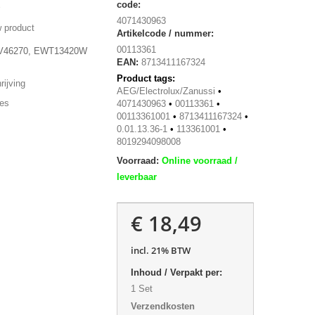
code:
4071430963
 product
Artikelcode / nummer:
00113361
LAV46270, EWT13420W
EAN:
8713411167324
Product tags:
ijving
AEG/Electrolux/Zanussi
•
ies
4071430963
•
00113361
•
00113361001
•
8713411167324
•
0.01.13.36-1
•
113361001
•
8019294098008
Voorraad:
Online voorraad /
leverbaar
€ 18,49
incl. 21% BTW
Inhoud / Verpakt per:
1 Set
Verzendkosten