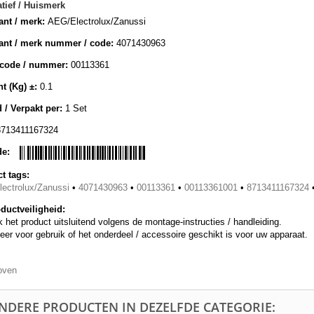
atief / Huismerk
ant / merk:
AEG/Electrolux/Zanussi
ant / merk nummer / code:
4071430963
lcode / nummer:
00113361
t (Kg) ±:
0.1
 / Verpakt per:
1 Set
8713411167324
de:
t tags:
ectrolux/Zanussi
•
4071430963
•
00113361
•
00113361001
•
8713411167324
ductveiligheid:
 het product uitsluitend volgens de montage-instructies / handleiding.
eer voor gebruik of het onderdeel / accessoire geschikt is voor uw apparaat.
oven
ANDERE PRODUCTEN IN DEZELFDE CATEGORIE: