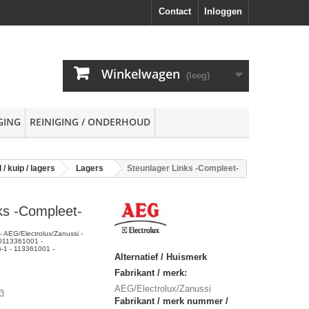
Contact
Inloggen
Winkelwagen
(leeg)
GING
REINIGING / ONDERHOUD
/ kuip / lagers
Lagers
Steunlager Links -Compleet-
ks -Compleet-
- AEG/Electrolux/Zanussi -
0113361001 -
-1 - 113361001 -
Alternatief / Huismerk
Fabrikant / merk:
AEG/Electrolux/Zanussi
3
Fabrikant / merk nummer /