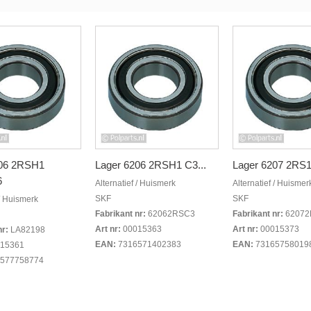
206 2RSH1
Lager 6206 2RSH1 C3...
Lager 6207 2RS1
6
Alternatief / Huismerk
Alternatief / Huismer
SKF
SKF
 / Huismerk
Fabrikant nr:
62062RSC3
Fabrikant nr:
6207
Art nr:
00015363
Art nr:
00015373
nr:
LA82198
EAN:
7316571402383
EAN:
73165758019
15361
577758774