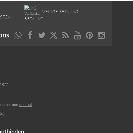
E
VEILIGE BETALING
STEN
ons
11877
gebruik ons
contact
0u)
 ontbinden