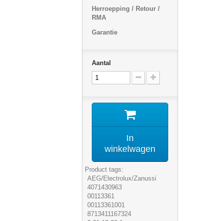
Herroepping / Retour /
RMA
Garantie
Aantal
In
winkelwagen
Product tags:
AEG/Electrolux/Zanussi
4071430963
00113361
00113361001
8713411167324