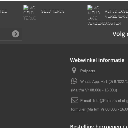
N DE
GELD TERUG
ALTIJD LAG
VERZENDKO
Volg 
Webwinkel informatie
Polparts
What's App: +31-(0)-970227
(Ma t/m Vr 08.00u - 16.00u)
E-mail:
Info
@
Polparts
.
nl
of 
formulier
(Ma t/m Vr 08.00u - 16.0
Bestelling herroepen /