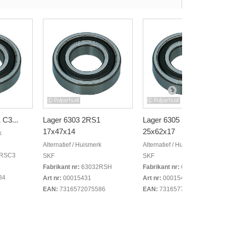
 C3...
Lager 6303 2RS1
Lager 6305 2RS1
17x47x14
25x62x17
k
Alternatief / Huismerk
Alternatief / Huismerk
2RSC3
SKF
SKF
Fabrikant nr:
63032RSH
Fabrikant nr:
63052RS
84
Art nr:
00015431
Art nr:
00015451
EAN:
7316572075586
EAN:
7316577758835