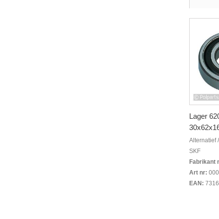
Lager 6
30x62x1
Alternatief
SKF
Fabrikant 
Art nr:
000
EAN:
7316