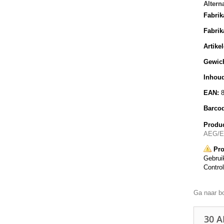
Altern
Fabrik
Fabrik
Artike
Gewich
Inhoud
EAN:
Barco
Produc
AEG/El
Pro
Gebruik
Control
Ga naar b
30 