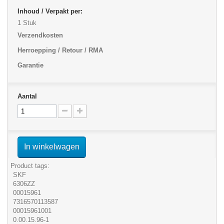
Inhoud / Verpakt per:
1 Stuk
Verzendkosten
Herroepping / Retour / RMA
Garantie
Aantal
In winkelwagen
Product tags:
SKF
6306ZZ
00015961
7316570113587
00015961001
0.00.15.96-1