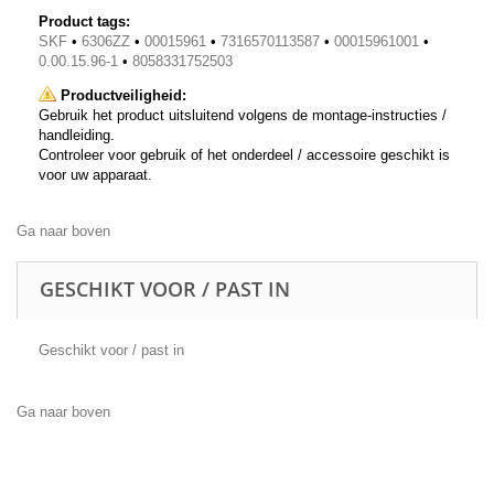
Product tags:
SKF
•
6306ZZ
•
00015961
•
7316570113587
•
00015961001
•
0.00.15.96-1
•
8058331752503
Productveiligheid:
Gebruik het product uitsluitend volgens de montage-instructies /
handleiding.
Controleer voor gebruik of het onderdeel / accessoire geschikt is
voor uw apparaat.
Ga naar boven
GESCHIKT VOOR / PAST IN
Geschikt voor / past in
Ga naar boven