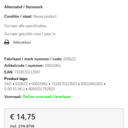
Alternatief / Huismerk
Conditie / staat:
Nieuw product
Ga naar alle specificaties
Ga naar geschikt voor / past in
Afdrukken
Fabrikant / merk nummer / code:
6306ZZ
Artikelcode / nummer:
00015961
EAN:
7316570113587
Product tags:
SKF
•
6306ZZ
•
00015961
•
7316570113587
•
00015961001
•
0.00.15.96-1
•
8058331752503
Voorraad:
Online voorraad / leverbaar
€ 14,75
incl. 21% BTW