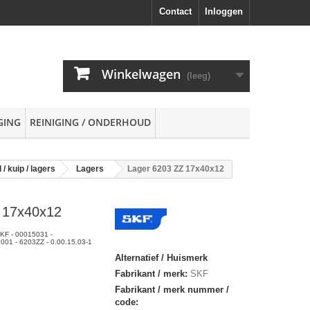
Contact
Inloggen
Winkelwagen
(leeg)
GING
REINIGING / ONDERHOUD
/ kuip / lagers
Lagers
Lager 6203 ZZ 17x40x12
 17x40x12
KF - 00015031 -
01 - 6203ZZ - 0.00.15.03-1
Alternatief / Huismerk
Fabrikant / merk:
SKF
Fabrikant / merk nummer /
code: