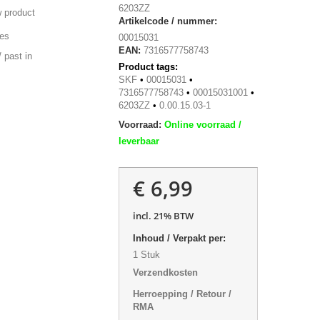
6203ZZ
 product
Artikelcode / nummer:
ies
00015031
EAN:
7316577758743
 past in
Product tags:
SKF
•
00015031
•
7316577758743
•
00015031001
•
6203ZZ
•
0.00.15.03-1
Voorraad:
Online voorraad /
leverbaar
€ 6,99
incl. 21% BTW
Inhoud / Verpakt per:
1 Stuk
Verzendkosten
Herroepping / Retour /
RMA