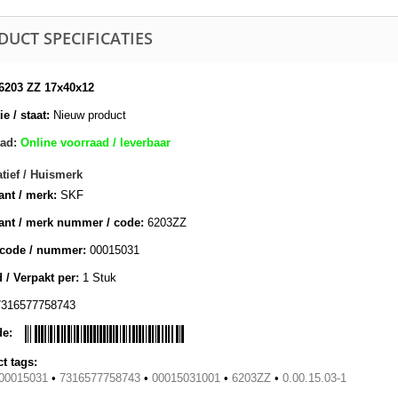
DUCT SPECIFICATIES
6203 ZZ 17x40x12
e / staat:
Nieuw product
ad:
Online voorraad / leverbaar
atief / Huismerk
ant / merk:
SKF
ant / merk nummer / code:
6203ZZ
lcode / nummer:
00015031
 / Verpakt per:
1 Stuk
7316577758743
de:
t tags:
00015031
•
7316577758743
•
00015031001
•
6203ZZ
•
0.00.15.03-1