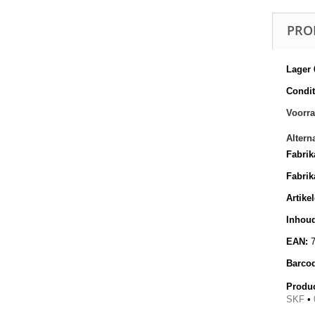
PRO
Lager 
Conditi
Voorra
Altern
Fabrik
Fabrik
Artike
Inhoud
EAN:
Barco
Produc
SKF
•