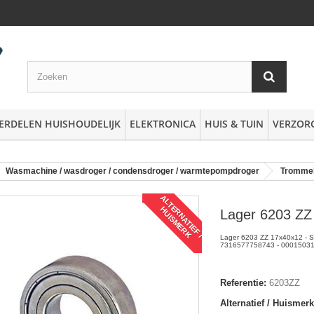
ERDELEN HUISHOUDELIJK
ELEKTRONICA
HUIS & TUIN
VERZOR
Wasmachine / wasdroger / condensdroger / warmtepompdroger
Trommel 
A
L
T
R
N
A
T
I
E
F
/
U
I
S
M
E
R
E
H
K
Lager 6203 ZZ
Lager 6203 ZZ 17x40x12 - S
7316577758743 - 000150310
Referentie:
6203ZZ
Alternatief / Huismerk