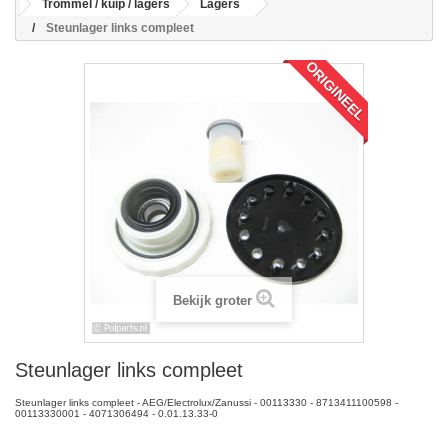
Trommel / kuip / lagers
Lagers
Steunlager links compleet
ORIGINEEL
Bekijk groter
Steunlager links compleet
Steunlager links compleet - AEG/Electrolux/Zanussi - 00113330 - 8713411100598 -
00113330001 - 4071306494 - 0.01.13.33-0