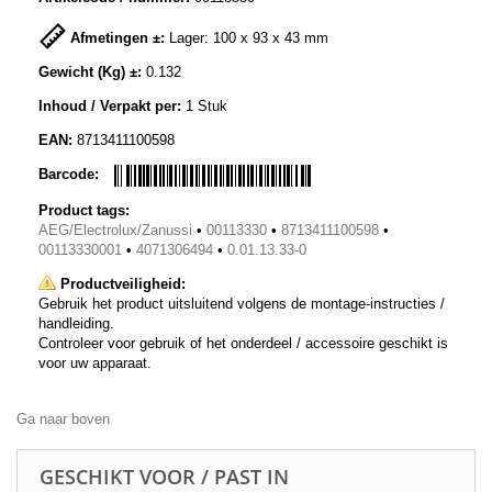
Afmetingen ±:
Lager: 100 x 93 x 43 mm
Gewicht (Kg) ±:
0.132
Inhoud / Verpakt per:
1 Stuk
EAN:
8713411100598
Barcode:
Product tags:
AEG/Electrolux/Zanussi
•
00113330
•
8713411100598
•
00113330001
•
4071306494
•
0.01.13.33-0
Productveiligheid:
Gebruik het product uitsluitend volgens de montage-instructies /
handleiding.
Controleer voor gebruik of het onderdeel / accessoire geschikt is
voor uw apparaat.
Ga naar boven
GESCHIKT VOOR / PAST IN