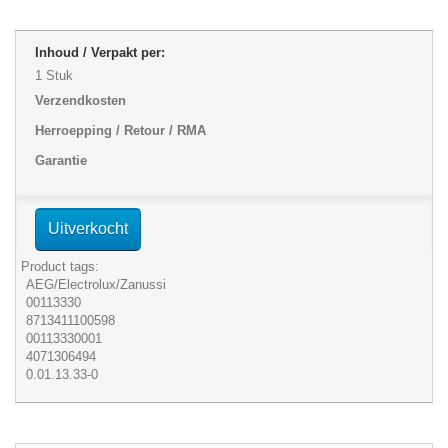
Inhoud / Verpakt per:
1 Stuk
Verzendkosten
Herroepping / Retour / RMA
Garantie
Uitverkocht
Product tags:
AEG/Electrolux/Zanussi
00113330
8713411100598
00113330001
4071306494
0.01.13.33-0