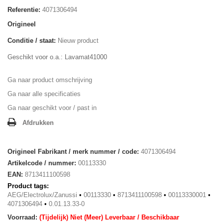
Referentie:
4071306494
Origineel
Conditie / staat:
Nieuw product
Geschikt voor o.a.: Lavamat41000
Ga naar product omschrijving
Ga naar alle specificaties
Ga naar geschikt voor / past in
Afdrukken
Origineel Fabrikant / merk nummer / code:
4071306494
Artikelcode / nummer:
00113330
EAN:
8713411100598
Product tags:
AEG/Electrolux/Zanussi
•
00113330
•
8713411100598
•
00113330001
•
4071306494
•
0.01.13.33-0
Voorraad:
(Tijdelijk) Niet (Meer) Leverbaar / Beschikbaar