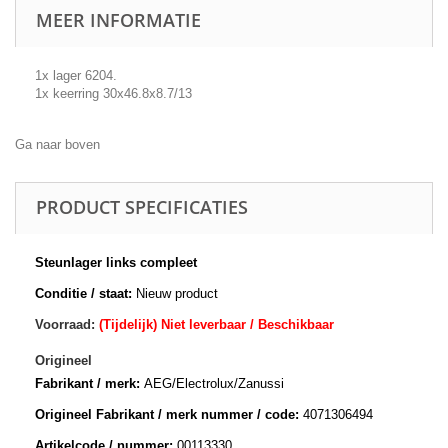
MEER INFORMATIE
1x lager 6204.
1x keerring 30x46.8x8.7/13
Ga naar boven
PRODUCT SPECIFICATIES
Steunlager links compleet
Conditie / staat:
Nieuw product
Voorraad:
(Tijdelijk) Niet leverbaar / Beschikbaar
Origineel
Fabrikant / merk:
AEG/Electrolux/Zanussi
Origineel Fabrikant / merk nummer / code:
4071306494
Artikelcode / nummer:
00113330