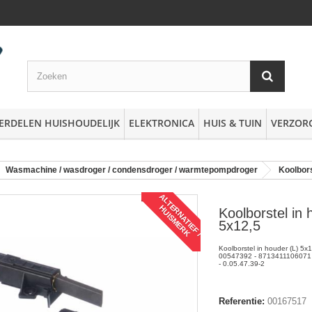
ERDELEN HUISHOUDELIJK
ELEKTRONICA
HUIS & TUIN
VERZOR
Wasmachine / wasdroger / condensdroger / warmtepompdroger
Koolbor
A
L
T
R
N
A
T
I
E
F
/
U
I
S
M
E
R
E
H
K
Koolborstel in 
5x12,5
Koolborstel in houder (L) 5x
00547392 - 8713411106071
- 0.05.47.39-2
Referentie:
00167517