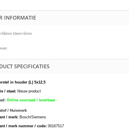
R INFORMATIE
r=56mm klem=5mm
oven
DUCT SPECIFICATIES
rstel in houder (L) 5x12,5
e / staat:
Nieuw product
ad:
Online voorraad / leverbaar
atief / Huismerk
ant / merk:
Bosch/Siemens
ant / merk nummer / code:
00167517