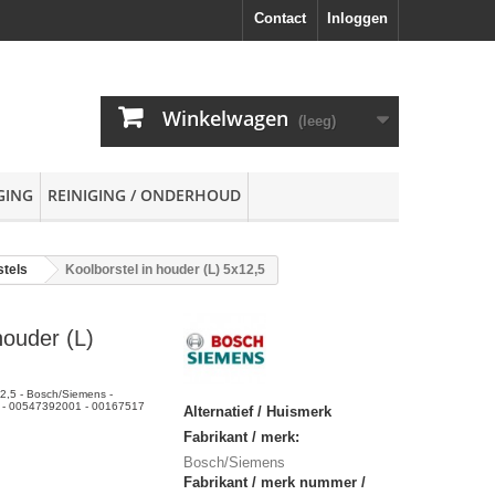
Contact
Inloggen
Winkelwagen
(leeg)
GING
REINIGING / ONDERHOUD
stels
Koolborstel in houder (L) 5x12,5
houder (L)
12,5 - Bosch/Siemens -
 - 00547392001 - 00167517
Alternatief / Huismerk
Fabrikant / merk:
Bosch/Siemens
Fabrikant / merk nummer /