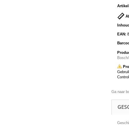
Artike
Af
Inhoud
EAN:
Barco
Produc
Bosch
Pro
Gebruik
Control
Ga naar b
GESC
Geschik