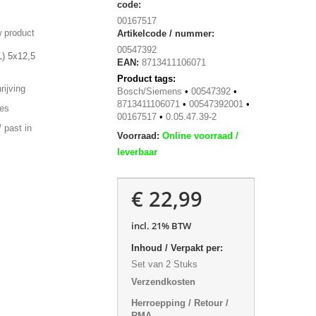
code:
00167517
 product
Artikelcode / nummer:
00547392
L) 5x12,5
EAN:
8713411106071
Product tags:
ijving
Bosch/Siemens
•
00547392
•
8713411106071
•
00547392001
•
ies
00167517
•
0.05.47.39-2
 past in
Voorraad:
Online voorraad /
leverbaar
€ 22,99
incl. 21% BTW
Inhoud / Verpakt per:
Set van 2 Stuks
Verzendkosten
Herroepping / Retour /
RMA