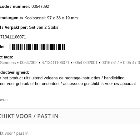
lcode / nummer:
00547392
metingen ±:
Koolborstel: 97 x 38 x 19 mm
 / Verpakt per:
Set van 2 Stuks
8713411106071
de:
t tags:
/Siemens
•
00547392
•
8713411106071
•
00547392001
•
00167517
•
0.05.47.3
ductveiligheid:
 het product uitsluitend volgens de montage-instructies / handleiding.
eer voor gebruik of het onderdeel / accessoire geschikt is voor uw apparaat.
oven
HIKT VOOR / PAST IN
t voor / past in