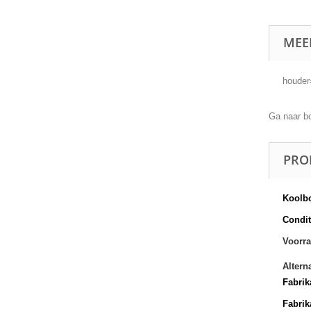
MEE
houde
Ga naar b
PRO
Koolbo
Conditi
Voorra
Altern
Fabrik
Fabrik