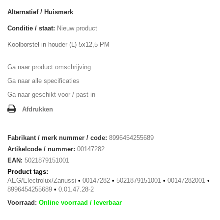
Alternatief / Huismerk
Conditie / staat:
Nieuw product
Koolborstel in houder (L) 5x12,5 PM
Ga naar product omschrijving
Ga naar alle specificaties
Ga naar geschikt voor / past in
Afdrukken
Fabrikant / merk nummer / code:
8996454255689
Artikelcode / nummer:
00147282
EAN:
5021879151001
Product tags:
AEG/Electrolux/Zanussi
•
00147282
•
5021879151001
•
00147282001
•
8996454255689
•
0.01.47.28-2
Voorraad:
Online voorraad / leverbaar