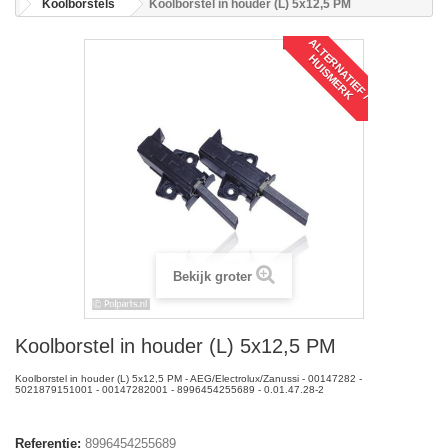
Koolborstels
Koolborstel in houder (L) 5x12,5 PM
A
L
T
R
N
A
T
I
E
F
/
U
I
S
M
E
R
E
H
K
Bekijk groter
Koolborstel in houder (L) 5x12,5 PM
Koolborstel in houder (L) 5x12,5 PM - AEG/Electrolux/Zanussi - 00147282 -
5021879151001 - 00147282001 - 8996454255689 - 0.01.47.28-2
Referentie:
8996454255689