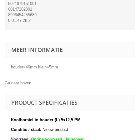
5021879151001
00147282001
8996454255689
0.01.47.28-2
MEER INFORMATIE
houder=46mm klein=5mm
Ga naar boven
PRODUCT SPECIFICATIES
Koolborstel in houder (L) 5x12,5 PM
Conditie / staat:
Nieuw product
Voorraad:
Online voorraad / leverbaar