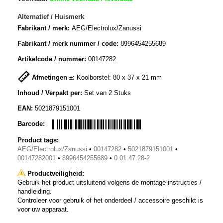
Alternatief / Huismerk
Fabrikant / merk:
AEG/Electrolux/Zanussi
Fabrikant / merk nummer / code:
8996454255689
Artikelcode / nummer:
00147282
Afmetingen ±:
Koolborstel: 80 x 37 x 21 mm
Inhoud / Verpakt per:
Set van 2 Stuks
EAN:
5021879151001
Barcode:
Product tags:
AEG/Electrolux/Zanussi
•
00147282
•
5021879151001
•
00147282001
•
8996454255689
•
0.01.47.28-2
Productveiligheid:
Gebruik het product uitsluitend volgens de montage-instructies /
handleiding.
Controleer voor gebruik of het onderdeel / accessoire geschikt is
voor uw apparaat.