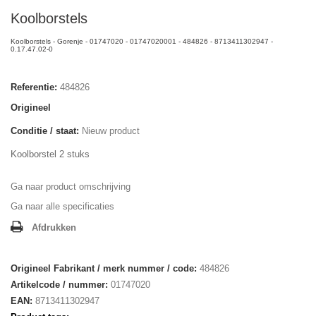
Koolborstels
Koolborstels - Gorenje - 01747020 - 01747020001 - 484826 - 8713411302947 -
0.17.47.02-0
Referentie:
484826
Origineel
Conditie / staat:
Nieuw product
Koolborstel 2 stuks
Ga naar product omschrijving
Ga naar alle specificaties
Afdrukken
Origineel Fabrikant / merk nummer / code:
484826
Artikelcode / nummer:
01747020
EAN:
8713411302947