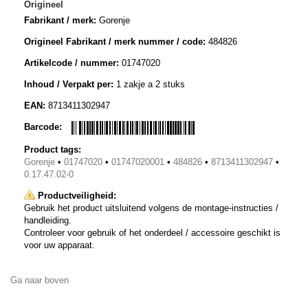
Origineel
Fabrikant / merk:
Gorenje
Origineel Fabrikant / merk nummer / code:
484826
Artikelcode / nummer:
01747020
Inhoud / Verpakt per:
1 zakje a 2 stuks
EAN:
8713411302947
Barcode:
Product tags:
Gorenje
•
01747020
•
01747020001
•
484826
•
8713411302947
•
0.17.47.02-0
Productveiligheid:
Gebruik het product uitsluitend volgens de montage-instructies /
handleiding.
Controleer voor gebruik of het onderdeel / accessoire geschikt is
voor uw apparaat.
Ga naar boven