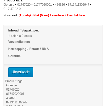
Product tags:
Gorenje
•
01747020
•
01747020001
•
484826
•
8713411302947
•
0.17.47.02-0
Voorraad:
(Tijdelijk) Niet (Meer) Leverbaar / Beschikbaar
Inhoud / Verpakt per:
1 zakje a 2 stuks
Verzendkosten
Herroepping / Retour / RMA
Garantie
Uitverkocht
Product tags:
Gorenje
01747020
01747020001
484826
8713411302947