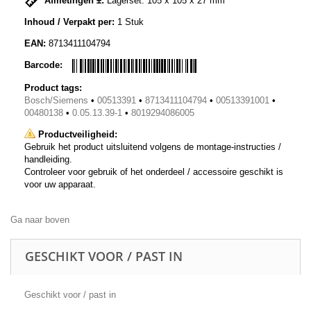
Afmetingen ±:
Lagerset: 105 x 105 x 27 mm
Inhoud / Verpakt per:
1 Stuk
EAN:
8713411104794
Barcode:
Product tags:
Bosch/Siemens
•
00513391
•
8713411104794
•
00513391001
•
00480138
•
0.05.13.39-1
•
8019294086005
Productveiligheid:
Gebruik het product uitsluitend volgens de montage-instructies /
handleiding.
Controleer voor gebruik of het onderdeel / accessoire geschikt is
voor uw apparaat.
Ga naar boven
GESCHIKT VOOR / PAST IN
Geschikt voor / past in