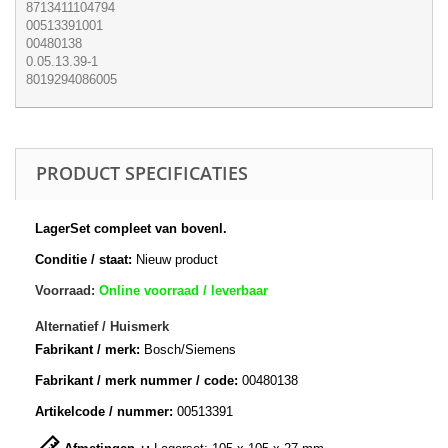
8713411104794
00513391001
00480138
0.05.13.39-1
8019294086005
PRODUCT SPECIFICATIES
LagerSet compleet van bovenl.
Conditie / staat:
Nieuw product
Voorraad:
Online voorraad / leverbaar
Alternatief / Huismerk
Fabrikant / merk:
Bosch/Siemens
Fabrikant / merk nummer / code:
00480138
Artikelcode / nummer:
00513391