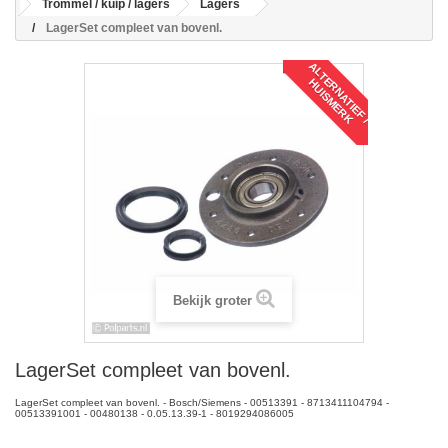
Trommel / kuip / lagers
Lagers
LagerSet compleet van bovenl.
A
L
T
R
N
A
T
I
E
F
/
U
I
S
M
E
R
E
H
K
Bekijk groter
LagerSet compleet van bovenl.
LagerSet compleet van bovenl. - Bosch/Siemens - 00513391 - 8713411104794 -
00513391001 - 00480138 - 0.05.13.39-1 - 8019294086005