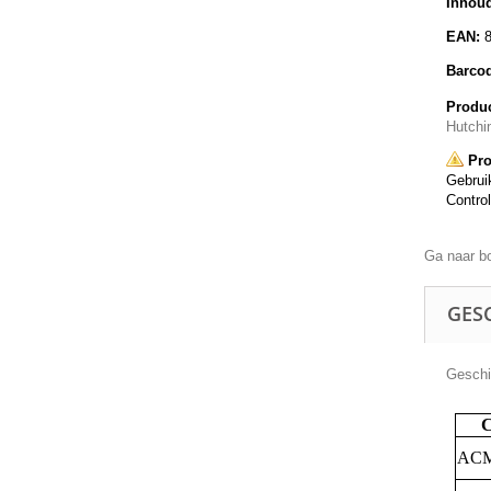
Inhoud
EAN:
Barco
Produc
Hutchi
Pro
Gebruik
Control
Ga naar b
GESC
Geschik