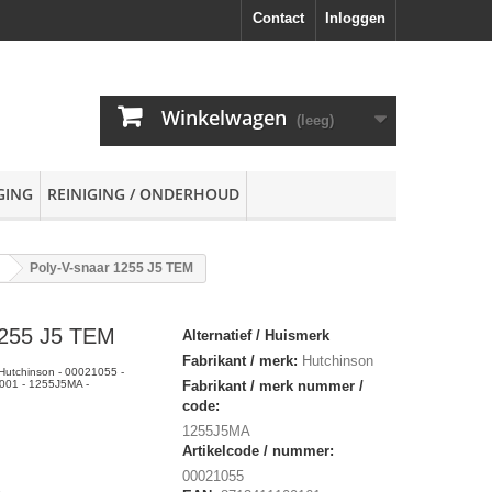
Contact
Inloggen
Winkelwagen
(leeg)
GING
REINIGING / ONDERHOUD
Poly-V-snaar 1255 J5 TEM
1255 J5 TEM
Alternatief / Huismerk
Fabrikant / merk:
Hutchinson
Hutchinson - 00021055 -
001 - 1255J5MA -
Fabrikant / merk nummer /
code:
1255J5MA
Artikelcode / nummer:
00021055