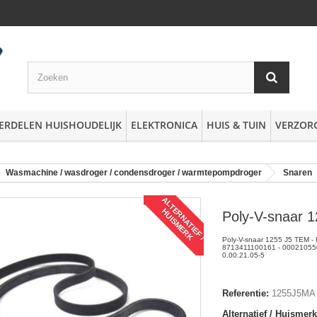
ERDELEN HUISHOUDELIJK
ELEKTRONICA
HUIS & TUIN
VERZOR
Wasmachine / wasdroger / condensdroger / warmtepompdroger
Snaren
A
L
T
R
N
A
T
I
E
F
/
U
I
S
M
E
R
E
H
K
Poly-V-snaar 
Poly-V-snaar 1255 J5 TEM - 
8713411100161 - 00021055
0.00.21.05-5
Referentie:
1255J5MA
Alternatief / Huismerk