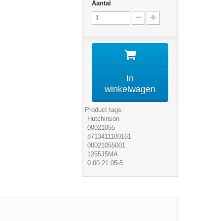
Aantal
In
winkelwagen
Product tags:
Hutchinson
00021055
8713411100161
00021055001
1255J5MA
0.00.21.05-5