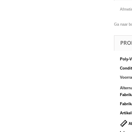
Afmeti
Ga naar b
PRO
Poly-V
Conditi
Voorra
Altern
Fabrik
Fabrik
Artike
Af