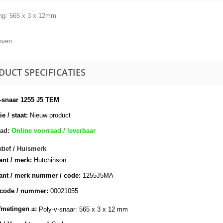
ng: 565 x 3 x 12mm
oven
DUCT SPECIFICATIES
-snaar 1255 J5 TEM
e / staat:
Nieuw product
ad:
Online voorraad / leverbaar
atief / Huismerk
ant / merk:
Hutchinson
ant / merk nummer / code:
1255J5MA
lcode / nummer:
00021055
metingen ±:
Poly-v-snaar: 565 x 3 x 12 mm