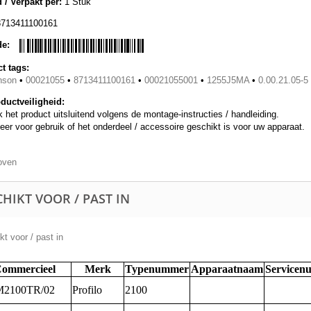
 / Verpakt per:
1 Stuk
8713411100161
de:
t tags:
nson
•
00021055
•
8713411100161
•
00021055001
•
1255J5MA
•
0.00.21.05-5
ductveiligheid:
 het product uitsluitend volgens de montage-instructies / handleiding.
eer voor gebruik of het onderdeel / accessoire geschikt is voor uw apparaat.
oven
HIKT VOOR / PAST IN
t voor / past in