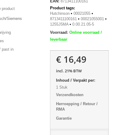
EAN:
8713411100161
Product tags:
 product
Hutchinson
•
00021055
•
osch/Siemens
8713411100161
•
00021055001
•
1255J5MA
•
0.00.21.05-5
ijving
Voorraad:
Online voorraad /
leverbaar
ies
 past in
€ 16,49
incl. 21% BTW
Inhoud / Verpakt per:
1 Stuk
Verzendkosten
Herroepping / Retour /
RMA
Garantie