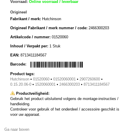
Voorraad:
Online voorraad / leverbaar
Origineel
Fabrikant / merk:
Hutchinson
Origineel Fabrikant / merk nummer / code:
2466300203
Artikelcode / nummer:
01520060
Inhoud / Verpakt per:
1 Stuk
EAN:
8713411184567
Barcode:
Product tags:
Hutchinson
•
01520060
•
01520060001
•
2907260600
•
0.15.20.06-0
•
1520060001
•
2466300203
•
8713411184567
Productveiligheid:
Gebruik het product uitsluitend volgens de montage-instructies /
handleiding.
Controleer voor gebruik of het onderdeel / accessoire geschikt is
voor uw apparaat.
Ga naar boven