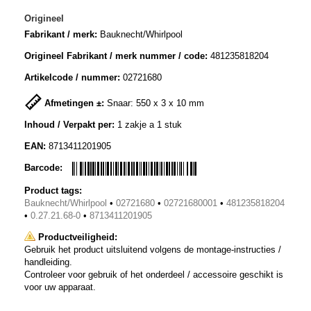
Origineel
Fabrikant / merk:
Bauknecht/Whirlpool
Origineel Fabrikant / merk nummer / code:
481235818204
Artikelcode / nummer:
02721680
Afmetingen ±:
Snaar: 550 x 3 x 10 mm
Inhoud / Verpakt per:
1 zakje a 1 stuk
EAN:
8713411201905
Barcode:
Product tags:
Bauknecht/Whirlpool
•
02721680
•
02721680001
•
481235818204
•
0.27.21.68-0
•
8713411201905
Productveiligheid:
Gebruik het product uitsluitend volgens de montage-instructies /
handleiding.
Controleer voor gebruik of het onderdeel / accessoire geschikt is
voor uw apparaat.