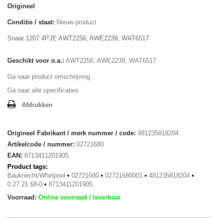
Origineel
Conditie / staat:
Nieuw product
Snaar 1207 4PJE AWT2256, AWE2239, WAT6517
Geschikt voor o.a.:
AWT2256, AWE2239, WAT6517
Ga naar product omschrijving
Ga naar alle specificaties
Afdrukken
Origineel Fabrikant / merk nummer / code:
481235818204
Artikelcode / nummer:
02721680
EAN:
8713411201905
Product tags:
Bauknecht/Whirlpool
•
02721680
•
02721680001
•
481235818204
•
0.27.21.68-0
•
8713411201905
Voorraad:
Online voorraad / leverbaar