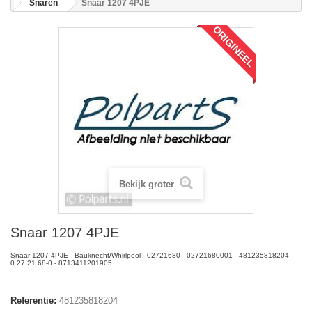
Snaren
Snaar 1207 4PJE
ORIGINEEL
Bekijk groter
Snaar 1207 4PJE
Snaar 1207 4PJE - Bauknecht/Whirlpool - 02721680 - 02721680001 - 481235818204 -
0.27.21.68-0 - 8713411201905
Referentie:
481235818204