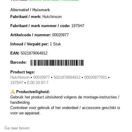
Alternatief / Huismerk
Fabrikant / merk:
Hutchinson
Fabrikant / merk nummer / code:
1975H7
Artikelcode / nummer:
00020977
Inhoud / Verpakt per:
1 Stuk
EAN:
5021879064912
Barcode:
Product tags:
Hutchinson
•
00020977
•
5021879064912
•
00020977001
•
1975H7
•
0.00.20.97-7
Productveiligheid:
Gebruik het product uitsluitend volgens de montage-instructies /
handleiding.
Controleer voor gebruik of het onderdeel / accessoire geschikt is
voor uw apparaat.
Ga naar boven