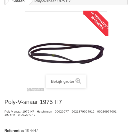
Snaren
Poly-V-snaar 1975 H7
A
L
T
R
N
A
T
I
E
F
/
U
I
S
M
E
R
E
H
K
Bekijk groter
Poly-V-snaar 1975 H7
Poly-V-snaar 1975 H7 - Hutchinson - 00020977 - 5021879064912 - 00020977001 -
1975H7 - 0.00.20.97-7
Referentie:
1975H7