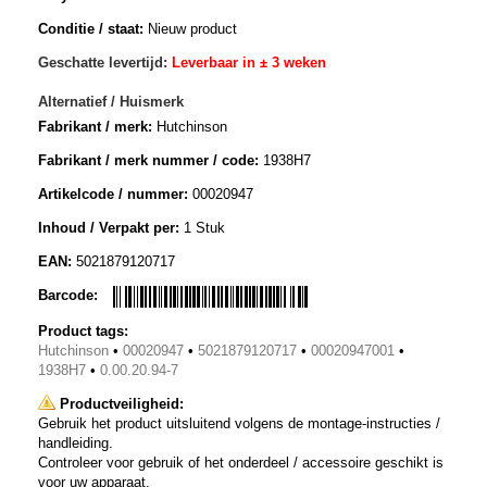
Conditie / staat:
Nieuw product
Geschatte levertijd:
Leverbaar in ± 3 weken
Alternatief / Huismerk
Fabrikant / merk:
Hutchinson
Fabrikant / merk nummer / code:
1938H7
Artikelcode / nummer:
00020947
Inhoud / Verpakt per:
1 Stuk
EAN:
5021879120717
Barcode:
Product tags:
Hutchinson
•
00020947
•
5021879120717
•
00020947001
•
1938H7
•
0.00.20.94-7
Productveiligheid:
Gebruik het product uitsluitend volgens de montage-instructies /
handleiding.
Controleer voor gebruik of het onderdeel / accessoire geschikt is
voor uw apparaat.