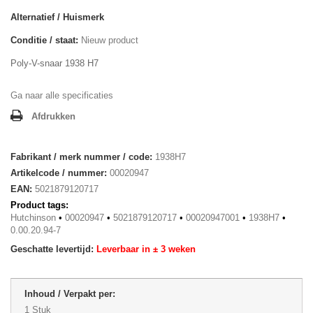
Alternatief / Huismerk
Conditie / staat:
Nieuw product
Poly-V-snaar 1938 H7
Ga naar alle specificaties
Afdrukken
Fabrikant / merk nummer / code:
1938H7
Artikelcode / nummer:
00020947
EAN:
5021879120717
Product tags:
Hutchinson
•
00020947
•
5021879120717
•
00020947001
•
1938H7
•
0.00.20.94-7
Geschatte levertijd:
Leverbaar in ± 3 weken
Inhoud / Verpakt per:
1 Stuk