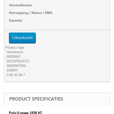
Verzendkosten
Herroepping / Retour / RMA
Garantie
Uitverkocht
Product tags:
Hutchinson
00020947
5021879120717
00020947001
1938H7
0.00.20.94-7
PRODUCT SPECIFICATIES
Poly-V-snaar 1938 H7