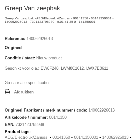
Greep Van zeepbak
Greep Van zeepbak - AEG/Electrolux/Zanussi - 00141350 - 00141350001 -
140062926013 - 7321423798989 - 0.01.41.35-0 - 141350001
Referentie:
140062926013
Origineel
Conditie / staat:
Nieuw product
Geschikt voor o.a.: EW8F248, LWM8C1612, LWX7E8611
Ga naar alle specificaties
Afdrukken
Origineel Fabrikant / merk nummer / code:
140062926013
Artikelcode / nummer:
00141350
EAN:
7321423798989
Product tags:
AEG/Electrolux/Zanussi
•
00141350
•
00141350001
•
140062926013
•