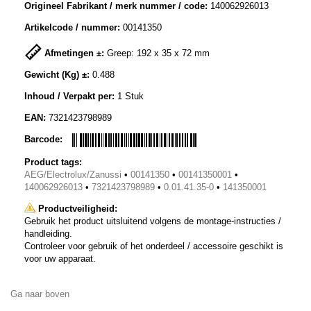
Origineel Fabrikant / merk nummer / code:
140062926013
Artikelcode / nummer:
00141350
Afmetingen ±:
Greep: 192 x 35 x 72 mm
Gewicht (Kg) ±:
0.488
Inhoud / Verpakt per:
1 Stuk
EAN:
7321423798989
Barcode:
Product tags:
AEG/Electrolux/Zanussi
•
00141350
•
00141350001
•
140062926013
•
7321423798989
•
0.01.41.35-0
•
141350001
Productveiligheid:
Gebruik het product uitsluitend volgens de montage-instructies /
handleiding.
Controleer voor gebruik of het onderdeel / accessoire geschikt is
voor uw apparaat.
Ga naar boven