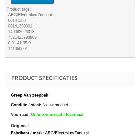
Product tags:
AEG/Electrolux/Zanussi
00141350
00141350001
140062926013
7321423798989
0.01.41.35-0
141350001
PRODUCT SPECIFICATIES
Greep Van zeepbak
Conditie / staat:
Nieuw product
Voorraad:
Online voorraad / leverbaar
Origineel
Fabrikant / merk:
AEG/Electrolux/Zanussi