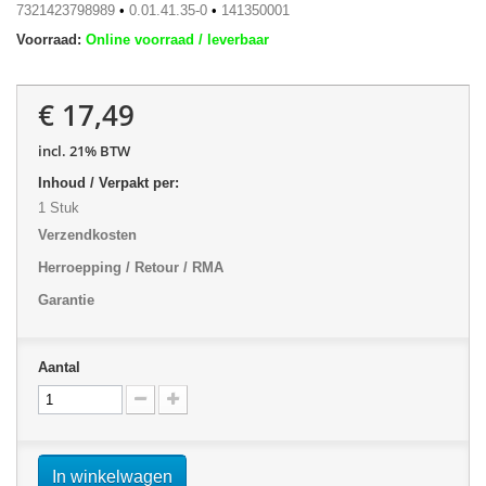
7321423798989
•
0.01.41.35-0
•
141350001
Voorraad:
Online voorraad / leverbaar
€ 17,49
incl. 21% BTW
Inhoud / Verpakt per:
1 Stuk
Verzendkosten
Herroepping / Retour / RMA
Garantie
Aantal
In winkelwagen