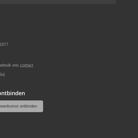
11877
gebruik ons
contact
0u)
 ontbinden
reenkomst ontbinden