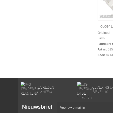
Houder 
Origineel
Beko
Fabrikant 
Art nr:
015
EAN:
8713
TEVREDEN
LEVERING I
KLANTEN!
BENELUX
Nieuwsbrief