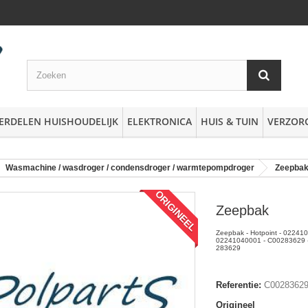
ERDELEN HUISHOUDELIJK
ELEKTRONICA
HUIS & TUIN
VERZOR
Wasmachine / wasdroger / condensdroger / warmtepompdroger
Zeepbak
ORIGINEEL
Zeepbak
Zeepbak - Hotpoint - 02241
02241040001 - C00283629 - 
283629
Referentie:
C0028362
Origineel