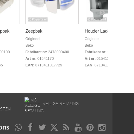
epbak
Zeepbak
Houder Lade Zeepbak
Origineel
Origineel
Beko
Beko
00100
Fabrikant nr:
2478900400
Fabrikant nr:
2493800200
Art nr:
01541170
Art nr:
01541180
45
EAN:
8713411317729
EAN:
8713411317736
E
VEILIGE BETALING
STEN
ons