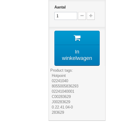
Aantal
In
winkelwagen
Product tags:
Hotpoint
02241040
8055005836293
02241040001
C00283629
J00283629
0.22.41.04-0
283629