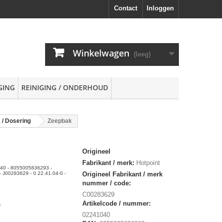
Contact
Inloggen
Winkelwagen
(leeg)
GING
REINIGING / ONDERHOUD
 / Dosering
Zeepbak
Origineel
Fabrikant / merk:
Hotpoint
040 - 8055005836293 -
J00283629 - 0.22.41.04-0 -
Origineel Fabrikant / merk
nummer / code:
C00283629
Artikelcode / nummer:
9
02241040