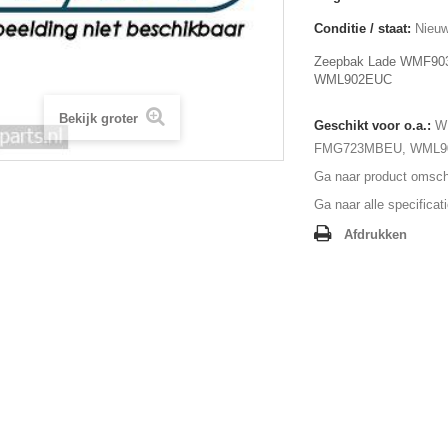
Conditie / staat:
Nieuw
Zeepbak Lade WMF9
WML902EUC
Bekijk groter
Geschikt voor o.a.:
W
FMG723MBEU, WML9
Ga naar product omschr
Ga naar alle specificat
Afdrukken