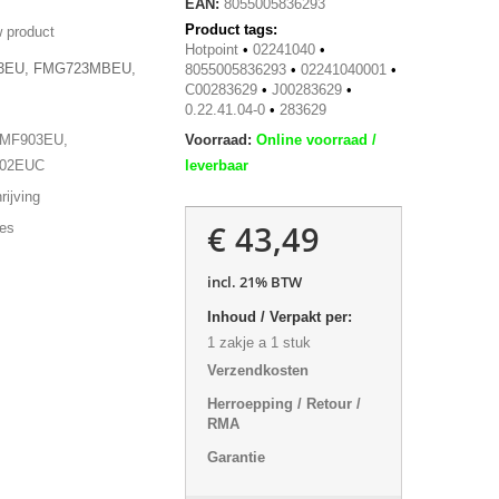
EAN:
8055005836293
Product tags:
 product
Hotpoint
•
02241040
•
03EU, FMG723MBEU,
8055005836293
•
02241040001
•
C00283629
•
J00283629
•
0.22.41.04-0
•
283629
MF903EU,
Voorraad:
Online voorraad /
02EUC
leverbaar
ijving
€ 43,49
ies
incl. 21% BTW
Inhoud / Verpakt per:
1 zakje a 1 stuk
Verzendkosten
Herroepping / Retour /
RMA
Garantie