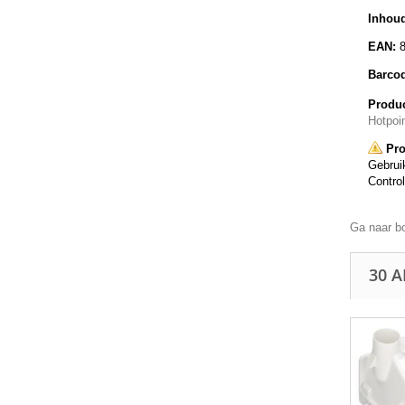
Inhoud
EAN:
Barco
Produc
Hotpoi
Pro
Gebruik
Control
Ga naar b
30 