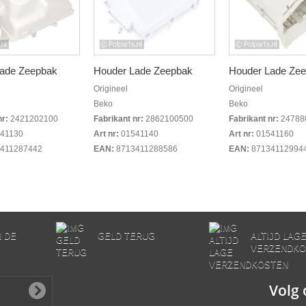
Lade Zeepbak
Houder Lade Zeepbak
Houder Lade Ze
Origineel
Origineel
Beko
Beko
nr:
2421202100
Fabrikant nr:
2862100500
Fabrikant nr:
24788
41130
Art nr:
01541140
Art nr:
01541160
411287442
EAN:
8713411288586
EAN:
87134112994
N DE
GELD TERUG
ALTIJD LAG
VERZENDKO
Volg 