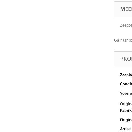
MEE
Zeepba
Ga naar b
PRO
Zeepb
Conditi
Voorra
Origin
Fabrik
Origin
Artike