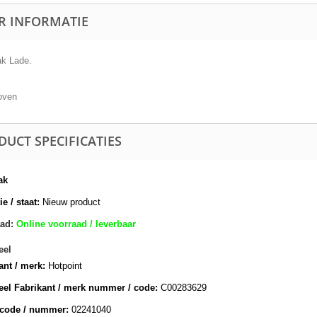
R INFORMATIE
k Lade.
oven
DUCT SPECIFICATIES
ak
e / staat:
Nieuw product
ad:
Online voorraad / leverbaar
eel
ant / merk:
Hotpoint
eel Fabrikant / merk nummer / code:
C00283629
lcode / nummer:
02241040