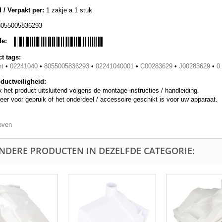
 / Verpakt per:
1 zakje a 1 stuk
8055005836293
de:
t tags:
nt
•
02241040
•
8055005836293
•
02241040001
•
C00283629
•
J00283629
•
0
ductveiligheid:
 het product uitsluitend volgens de montage-instructies / handleiding.
eer voor gebruik of het onderdeel / accessoire geschikt is voor uw apparaat.
oven
ANDERE PRODUCTEN IN DEZELFDE CATEGORIE: