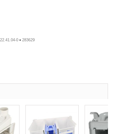
.22.41.04-0
•
283629