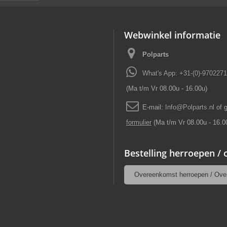
Webwinkel informatie
Polparts
What's App: +31-(0)-970227
(Ma t/m Vr 08.00u - 16.00u)
E-mail:
Info
@
Polparts
.
nl
of 
formulier
(Ma t/m Vr 08.00u - 16.0
Bestelling herroepen /
Overeenkomst herroepen / Ove