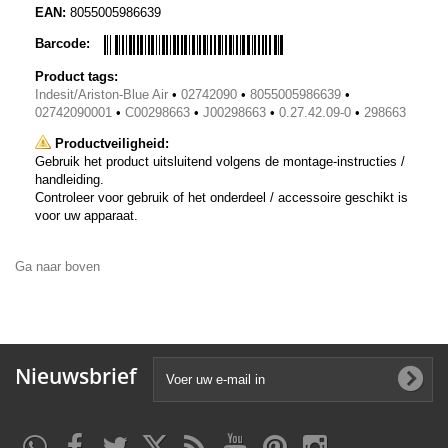
EAN:
8055005986639
Barcode:
Product tags:
Indesit/Ariston-Blue Air
•
02742090
•
8055005986639
•
02742090001
•
C00298663
•
J00298663
•
0.27.42.09-0
•
298663
Productveiligheid:
Gebruik het product uitsluitend volgens de montage-instructies /
handleiding.
Controleer voor gebruik of het onderdeel / accessoire geschikt is
voor uw apparaat.
Ga naar boven
Nieuwsbrief