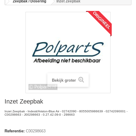
Zeepbak / Dosering
Inzet Zeepbak
ORIGINEEL
Bekijk groter
Inzet Zeepbak
Inzet Zeepbak - Indesit/Ariston-Blue Air - 02742090 - 8055005986639 - 02742090001 -
C00298663 - J00298663 - 0.27.42.09-0 - 298663
Referentie:
C00298663