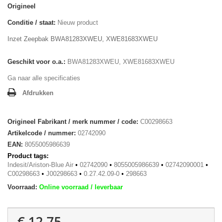
Origineel
Conditie / staat:
Nieuw product
Inzet Zeepbak BWA81283XWEU, XWE81683XWEU
Geschikt voor o.a.:
BWA81283XWEU, XWE81683XWEU
Ga naar alle specificaties
Afdrukken
Origineel Fabrikant / merk nummer / code:
C00298663
Artikelcode / nummer:
02742090
EAN:
8055005986639
Product tags:
Indesit/Ariston-Blue Air
•
02742090
•
8055005986639
•
02742090001
•
C00298663
•
J00298663
•
0.27.42.09-0
•
298663
Voorraad:
Online voorraad / leverbaar
€ 12,75