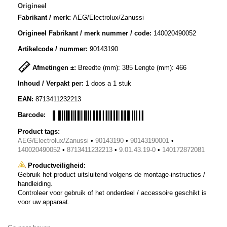
Origineel
Fabrikant / merk:
AEG/Electrolux/Zanussi
Origineel Fabrikant / merk nummer / code:
140020490052
Artikelcode / nummer:
90143190
Afmetingen ±:
Breedte (mm): 385 Lengte (mm): 466
Inhoud / Verpakt per:
1 doos a 1 stuk
EAN:
8713411232213
Barcode:
Product tags:
AEG/Electrolux/Zanussi
•
90143190
•
90143190001
•
140020490052
•
8713411232213
•
9.01.43.19-0
•
140172872081
Productveiligheid:
Gebruik het product uitsluitend volgens de montage-instructies /
handleiding.
Controleer voor gebruik of het onderdeel / accessoire geschikt is
voor uw apparaat.