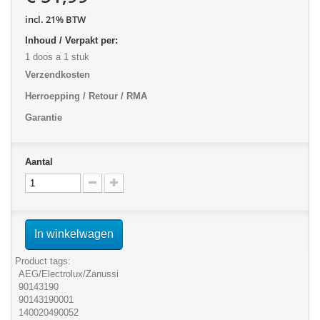
incl. 21% BTW
Inhoud / Verpakt per:
1 doos a 1 stuk
Verzendkosten
Herroepping / Retour / RMA
Garantie
Aantal
In winkelwagen
Product tags:
AEG/Electrolux/Zanussi
90143190
90143190001
140020490052