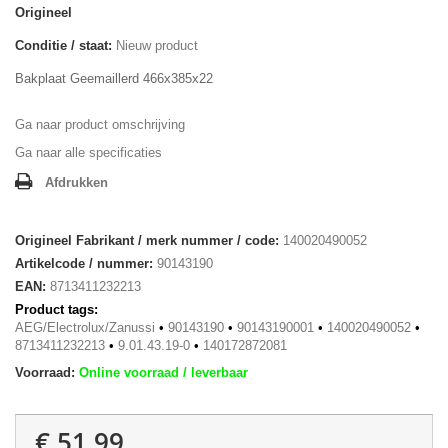
Origineel
Conditie / staat:
Nieuw product
Bakplaat Geemaillerd 466x385x22
Ga naar product omschrijving
Ga naar alle specificaties
Afdrukken
Origineel Fabrikant / merk nummer / code:
140020490052
Artikelcode / nummer:
90143190
EAN:
8713411232213
Product tags:
AEG/Electrolux/Zanussi
•
90143190
•
90143190001
•
140020490052
•
8713411232213
•
9.01.43.19-0
•
140172872081
Voorraad:
Online voorraad / leverbaar
€ 51,99