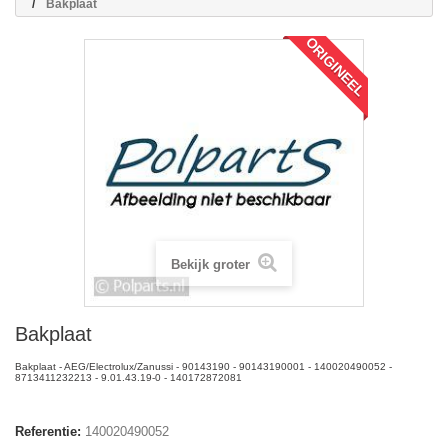
Bakplaat
ORIGINEEL
Bekijk groter
Bakplaat
Bakplaat - AEG/Electrolux/Zanussi - 90143190 - 90143190001 - 140020490052 -
8713411232213 - 9.01.43.19-0 - 140172872081
Referentie:
140020490052