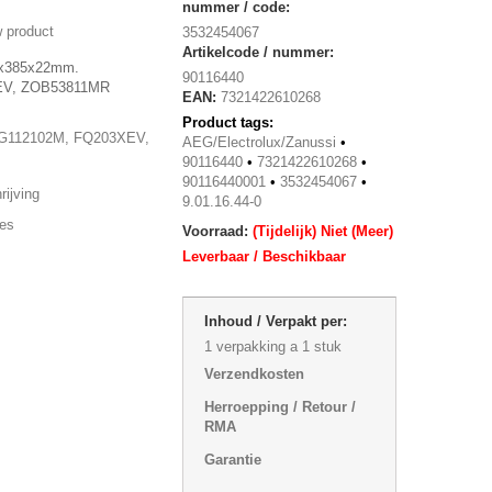
nummer / code:
 product
3532454067
Artikelcode / nummer:
6x385x22mm.
90116440
EV, ZOB53811MR
EAN:
7321422610268
Product tags:
G112102M, FQ203XEV,
AEG/Electrolux/Zanussi
•
90116440
•
7321422610268
•
90116440001
•
3532454067
•
ijving
9.01.16.44-0
ies
Voorraad:
(Tijdelijk) Niet (Meer)
Leverbaar / Beschikbaar
Inhoud / Verpakt per:
1 verpakking a 1 stuk
Verzendkosten
Herroepping / Retour /
RMA
Garantie