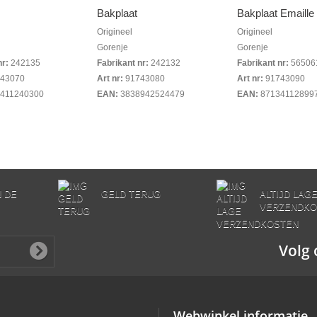
Bakplaat
Bakplaat Emaille
Origineel
Origineel
Gorenje
Gorenje
nr:
242135
Fabrikant nr:
242132
Fabrikant nr:
56506
43070
Art nr:
91743080
Art nr:
91743090
411240300
EAN:
3838942524479
EAN:
87134112899
N DE
GELD TERUG
ALTIJD LAG
VERZENDKO
Volg 
Webwinkel informatie