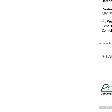
Barco
Produc
AEG/El
Pro
Gebruik
Control
Ga naar b
30 