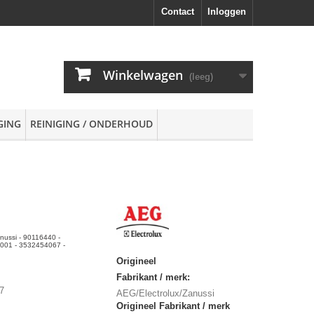
Contact
Inloggen
Winkelwagen
(leeg)
GING
REINIGING / ONDERHOUD
nussi - 90116440 -
001 - 3532454067 -
Origineel
Fabrikant / merk:
7
AEG/Electrolux/Zanussi
Origineel Fabrikant / merk