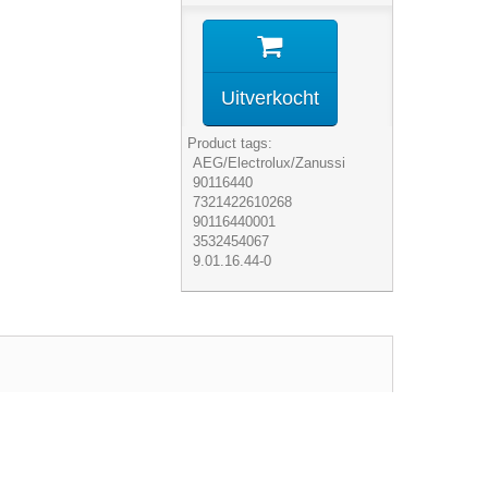
Uitverkocht
Product tags:
AEG/Electrolux/Zanussi
90116440
7321422610268
90116440001
3532454067
9.01.16.44-0