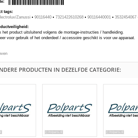
de:
t tags:
ectrolux/Zanussi
•
90116440
•
7321422610268
•
90116440001
•
3532454067
ductveiligheid:
 het product uitsluitend volgens de montage-instructies / handleiding.
eer voor gebruik of het onderdeel / accessoire geschikt is voor uw apparaat.
oven
ANDERE PRODUCTEN IN DEZELFDE CATEGORIE: