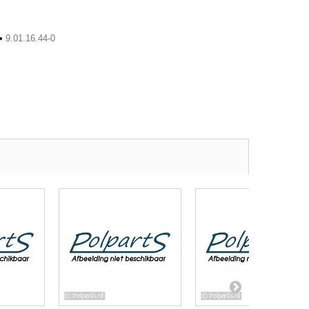
•
9.01.16.44-0