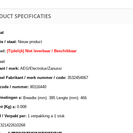
DUCT SPECIFICATIES
at
e / staat:
Nieuw product
ad:
(Tijdelijk) Niet leverbaar / Beschikbaar
eel
ant / merk:
AEG/Electrolux/Zanussi
eel Fabrikant / merk nummer / code:
3532454067
lcode / nummer:
90116440
metingen ±:
Breedte (mm): 385 Lengte (mm): 466
t (Kg) ±:
0.008
 / Verpakt per:
1 verpakking a 1 stuk
7321422610268