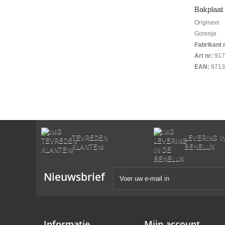
Bakplaat
Origineel
Gorenje
Fabrikant 
Art nr:
917
EAN:
8713
TEVREDEN
LEVERING I
KLANTEN!
BENELUX
Nieuwsbrief
Informatie
Mijn account