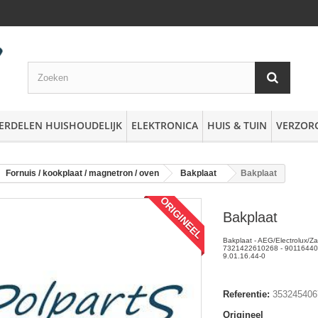
ERDELEN HUISHOUDELIJK
ELEKTRONICA
HUIS & TUIN
VERZOR
Fornuis / kookplaat / magnetron / oven
Bakplaat
Bakplaat
ORIGINEEL
Bakplaat
Bakplaat - AEG/Electrolux/Za
7321422610268 - 90116440
9.01.16.44-0
Referentie:
353245406
Origineel