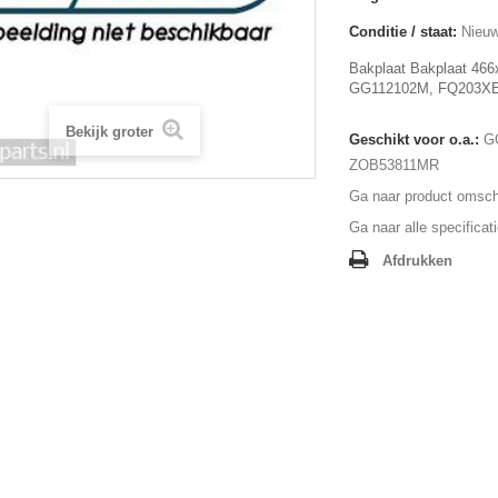
Conditie / staat:
Nieuw
Bakplaat Bakplaat 46
GG112102M, FQ203X
Bekijk groter
Geschikt voor o.a.:
G
ZOB53811MR
Ga naar product omschr
Ga naar alle specificat
Afdrukken