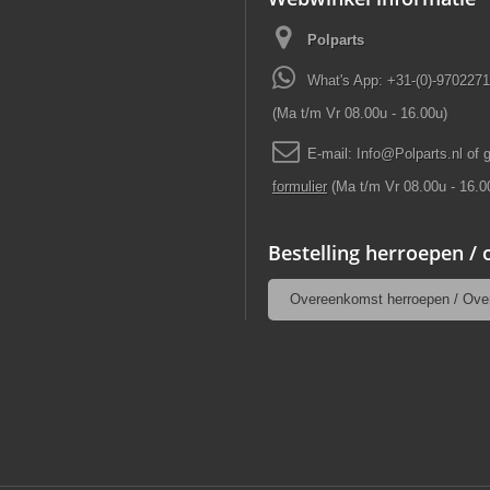
Polparts
What's App: +31-(0)-970227
(Ma t/m Vr 08.00u - 16.00u)
E-mail:
Info
@
Polparts
.
nl
of 
formulier
(Ma t/m Vr 08.00u - 16.0
Bestelling herroepen /
Overeenkomst herroepen / Ove