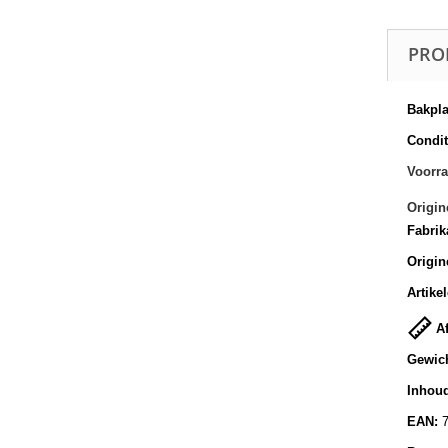
PRO
Bakpla
Conditi
Voorra
Origin
Fabrik
Origin
Artike
Af
Gewich
Inhoud
EAN: