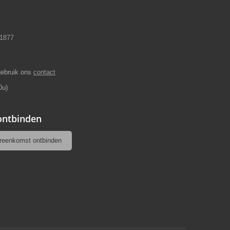
11877
gebruik ons
contact
0u)
 ontbinden
reenkomst ontbinden