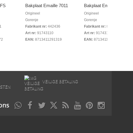
 FS
Bakplaat Emaille 7011
Bakplaat Emaille,...
Origineel
Origineel
Gorenje
Gorenje
1
Fabrikant nr:
442436
Fabrikant nr:
852601
Art nr:
91743110
Art nr:
91743120
72
EAN:
8713411291319
EAN:
8713411296314
E
VEILIGE BETALING
STEN
ons