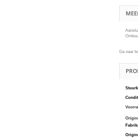
MEE
Aanslu
Ombouw
Ga naar b
PRO
Stuur
Conditi
Voorra
Origin
Fabrik
Origin