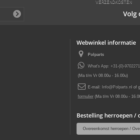
Volg 
Webwinkel informatie
Polparts
What's App: +31-(0)-970227
(Ma t/m Vr 08.00u - 16.00u)
E-mail:
Info
@
Polparts
.
nl
of 
formulier
(Ma t/m Vr 08.00u - 16.0
Bestelling herroepen /
Overeenkomst herroepen / Ove