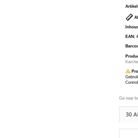
Artike
Af
Inhoud
EAN:
Barco
Produc
Karche
Pro
Gebruik
Control
Ga naar b
30 