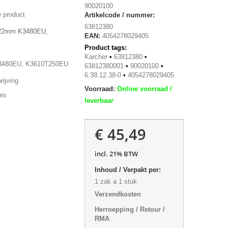
90020100
 product
Artikelcode / nummer:
63812380
 22mm K3480EU,
EAN:
4054278029405
Product tags:
Karcher
•
63812380
•
3480EU, K3610T250EU
63812380001
•
90020100
•
6.38.12.38-0
•
4054278029405
ijving
Voorraad:
Online voorraad /
ies
leverbaar
€ 45,49
incl. 21% BTW
Inhoud / Verpakt per:
1 zak a 1 stuk
Verzendkosten
Herroepping / Retour /
RMA