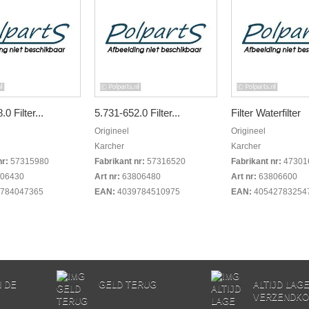
0 Filter...
5.731-652.0 Filter...
Filter Waterfilter
Origineel
Origineel
Karcher
Karcher
nr:
57315980
Fabrikant nr:
57316520
Fabrikant nr:
47301
06430
Art nr:
63806480
Art nr:
63806600
784047365
EAN:
4039784510975
EAN:
40542783254
N DE
GELD TERUG
ALTIJD LAG
VERZENDKO