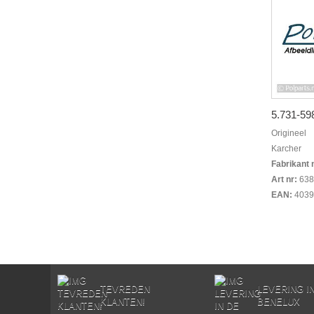
5.731-598.
Origineel
Karcher
Fabrikant 
Art nr:
638
EAN:
4039
TEVREDEN
LEVERING I
KLANTEN!
BENELUX