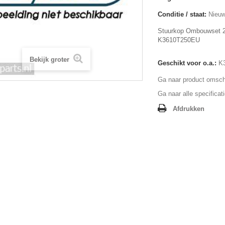
Conditie / staat:
Nieuw
Stuurkop Ombouwset
K3610T250EU
Bekijk groter
Geschikt voor o.a.:
K
Ga naar product omschr
Ga naar alle specificat
Afdrukken