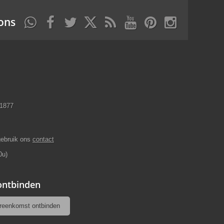
ons
11877
gebruik ons
contact
0u)
 ontbinden
reenkomst ontbinden