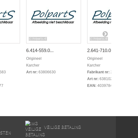
6.414-559.0...
2.641-710.0...
Origineel
Origineel
Karcher
Karcher
683
Art nr:
63806630
Fabrikant nr:
26417100
Art nr:
63810200
77
EAN:
4039784296244
E
VEILIGE BETALING
STEN