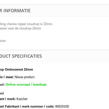
R INFORMATIE
iting chemie nippel stuurkop is 22mm.
set voor de stuurkop 26mm
oven
DUCT SPECIFICATIES
kop Ombouwset 22mm
e / staat:
Nieuw product
ad:
Online voorraad / leverbaar
eel
ant / merk:
Karcher
eel Fabrikant / merk nummer / code:
90020100