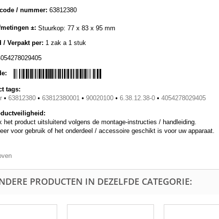
lcode / nummer:
63812380
metingen ±:
Stuurkop: 77 x 83 x 95 mm
 / Verpakt per:
1 zak a 1 stuk
4054278029405
de:
t tags:
r
•
63812380
•
63812380001
•
90020100
•
6.38.12.38-0
•
4054278029405
ductveiligheid:
 het product uitsluitend volgens de montage-instructies / handleiding.
eer voor gebruik of het onderdeel / accessoire geschikt is voor uw apparaat.
oven
ANDERE PRODUCTEN IN DEZELFDE CATEGORIE: