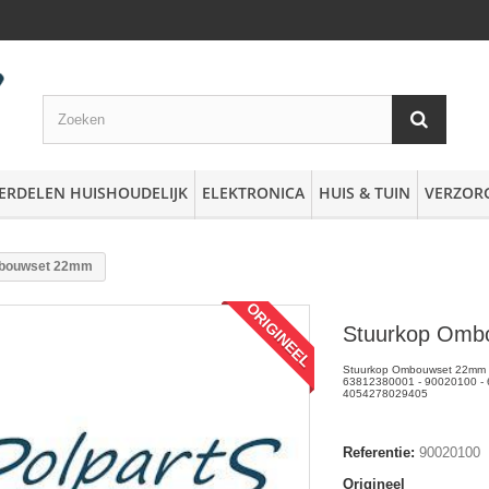
ERDELEN HUISHOUDELIJK
ELEKTRONICA
HUIS & TUIN
VERZOR
mbouwset 22mm
ORIGINEEL
Stuurkop Omb
Stuurkop Ombouwset 22mm -
63812380001 - 90020100 - 6
4054278029405
Referentie:
90020100
Origineel