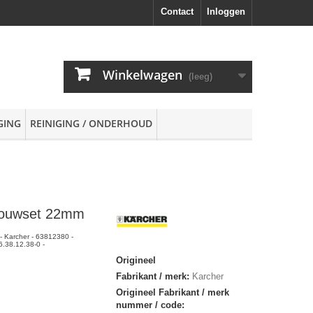
Contact
Inloggen
Winkelwagen
(leeg)
GING
REINIGING / ONDERHOUD
ouwset 22mm
 Karcher - 63812380 -
.38.12.38-0 -
Origineel
Fabrikant / merk:
Karcher
Origineel Fabrikant / merk
nummer / code: