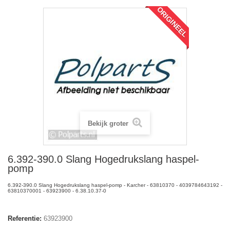
ORIGINEEL
Bekijk groter
6.392-390.0 Slang Hogedrukslang haspel-
pomp
6.392-390.0 Slang Hogedrukslang haspel-pomp - Karcher - 63810370 - 4039784643192 -
63810370001 - 63923900 - 6.38.10.37-0
Referentie:
63923900