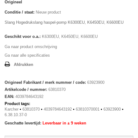
Origineel
Conditie / staat:
Nieuw product
Slang Hogedrukslang haspel-pomp K6300EU, K6450EU, K6600EU
Geschikt voor o.a.:
K6300EU, K6450EU, K6600EU
Ga naar product omschrijving
Ga naar alle specificaties
Afdrukken
Origineel Fabrikant / merk nummer / code:
63923900
Artikelcode / nummer:
63810370
EAN:
4039784643192
Product tags:
Karcher
•
63810370
•
4039784643192
•
63810370001
•
63923900
•
6.38.10.37-0
Geschatte levertijd:
Leverbaar in ± 9 weken