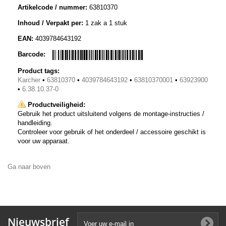
Artikelcode / nummer:
63810370
Inhoud / Verpakt per:
1 zak a 1 stuk
EAN:
4039784643192
Barcode:
Product tags:
Karcher
•
63810370
•
4039784643192
•
63810370001
•
63923900
•
6.38.10.37-0
Productveiligheid:
Gebruik het product uitsluitend volgens de montage-instructies /
handleiding.
Controleer voor gebruik of het onderdeel / accessoire geschikt is
voor uw apparaat.
Ga naar boven
Nieuwsbrief