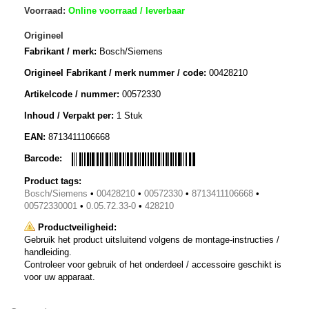
Voorraad:
Online voorraad / leverbaar
Origineel
Fabrikant / merk:
Bosch/Siemens
Origineel Fabrikant / merk nummer / code:
00428210
Artikelcode / nummer:
00572330
Inhoud / Verpakt per:
1 Stuk
EAN:
8713411106668
Barcode:
Product tags:
Bosch/Siemens
•
00428210
•
00572330
•
8713411106668
•
00572330001
•
0.05.72.33-0
•
428210
Productveiligheid:
Gebruik het product uitsluitend volgens de montage-instructies /
handleiding.
Controleer voor gebruik of het onderdeel / accessoire geschikt is
voor uw apparaat.