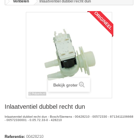
Ventielen
Inlaatventiel dubbel recht dun
ORIGINEEL
Bekijk groter
Inlaatventiel dubbel recht dun
Inlaatventiel dubbel recht dun - Bosch/Siemens - 00428210 - 00572330 - 8713411106668
- 00572330001 - 0.05.72.33-0 - 428210
Referentie:
00428210