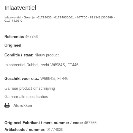
Inlaatventiel
Inlaatventiel - Gorenje - 01774030 - 01774030001 - 467756 - 8713411306969 -
0.17.74.03-0
Referentie:
467756
Origineel
Conditie / staat:
Nieuw product
Inlaatventiel Dubbel, recht W6984S, FT446
Geschikt voor o.a.:
W6984S, FT446
Ga naar product omschrijving
Ga naar alle specificaties
Afdrukken
Origineel Fabrikant / merk nummer / code:
467756
Artikelcode / nummer:
01774030