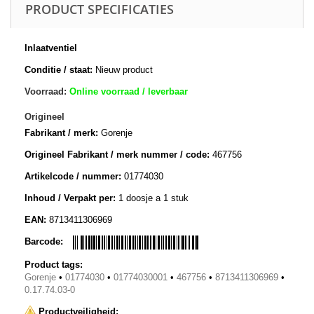
PRODUCT SPECIFICATIES
Inlaatventiel
Conditie / staat:
Nieuw product
Voorraad:
Online voorraad / leverbaar
Origineel
Fabrikant / merk:
Gorenje
Origineel Fabrikant / merk nummer / code:
467756
Artikelcode / nummer:
01774030
Inhoud / Verpakt per:
1 doosje a 1 stuk
EAN:
8713411306969
Barcode:
Product tags:
Gorenje
•
01774030
•
01774030001
•
467756
•
8713411306969
•
0.17.74.03-0
Productveiligheid: