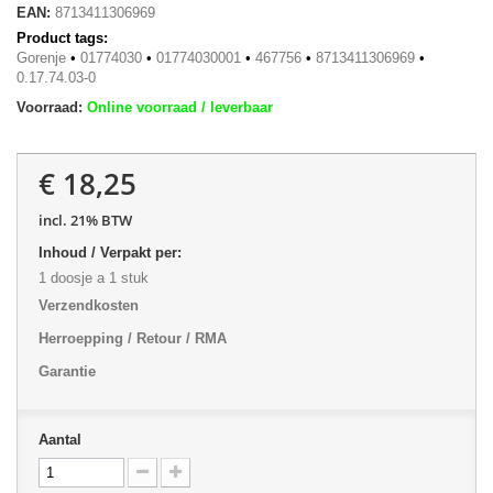
EAN:
8713411306969
Product tags:
Gorenje
•
01774030
•
01774030001
•
467756
•
8713411306969
•
0.17.74.03-0
Voorraad:
Online voorraad / leverbaar
€ 18,25
incl. 21% BTW
Inhoud / Verpakt per:
1 doosje a 1 stuk
Verzendkosten
Herroepping / Retour / RMA
Garantie
Aantal