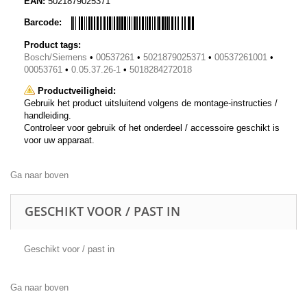
EAN:
5021879025371
Barcode:
Product tags:
Bosch/Siemens
•
00537261
•
5021879025371
•
00537261001
•
00053761
•
0.05.37.26-1
•
5018284272018
Productveiligheid:
Gebruik het product uitsluitend volgens de montage-instructies /
handleiding.
Controleer voor gebruik of het onderdeel / accessoire geschikt is
voor uw apparaat.
Ga naar boven
GESCHIKT VOOR / PAST IN
Geschikt voor / past in
Ga naar boven