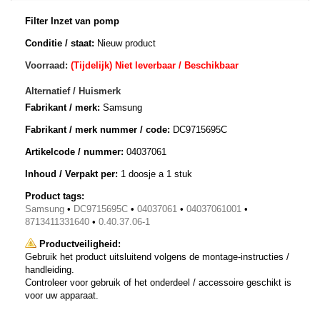
Filter Inzet van pomp
Conditie / staat:
Nieuw product
Voorraad:
(Tijdelijk) Niet leverbaar / Beschikbaar
Alternatief / Huismerk
Fabrikant / merk:
Samsung
Fabrikant / merk nummer / code:
DC9715695C
Artikelcode / nummer:
04037061
Inhoud / Verpakt per:
1 doosje a 1 stuk
Product tags:
Samsung
•
DC9715695C
•
04037061
•
04037061001
•
8713411331640
•
0.40.37.06-1
Productveiligheid:
Gebruik het product uitsluitend volgens de montage-instructies /
handleiding.
Controleer voor gebruik of het onderdeel / accessoire geschikt is
voor uw apparaat.