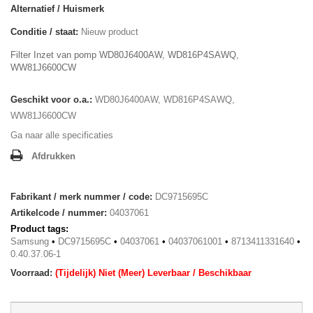
Alternatief / Huismerk
Conditie / staat:
Nieuw product
Filter Inzet van pomp WD80J6400AW, WD816P4SAWQ,
WW81J6600CW
Geschikt voor o.a.:
WD80J6400AW, WD816P4SAWQ,
WW81J6600CW
Ga naar alle specificaties
Afdrukken
Fabrikant / merk nummer / code:
DC9715695C
Artikelcode / nummer:
04037061
Product tags:
Samsung
•
DC9715695C
•
04037061
•
04037061001
•
8713411331640
•
0.40.37.06-1
Voorraad:
(Tijdelijk) Niet (Meer) Leverbaar / Beschikbaar