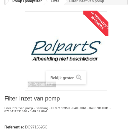
Pomp / pompfilter
Filter
Filter Inzet van pomp
A
L
T
R
N
A
T
I
E
F
/
U
I
S
M
E
R
E
H
K
Bekijk groter
Filter Inzet van pomp
Filter Inzet van pomp - Samsung - DC9715695C - 04037061 - 04037061001 -
8713411331640 - 0.40.37.06-1
Referentie:
DC9715695C