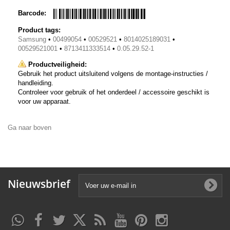
Barcode:
Product tags:
Samsung
•
00499054
•
00529521
•
8014025189031
•
00529521001
•
8713411333514
•
0.05.29.52-1
Productveiligheid:
Gebruik het product uitsluitend volgens de montage-instructies /
handleiding.
Controleer voor gebruik of het onderdeel / accessoire geschikt is
voor uw apparaat.
Ga naar boven
Nieuwsbrief