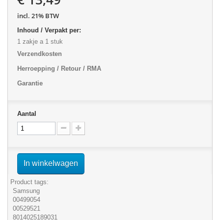
incl. 21% BTW
Inhoud / Verpakt per:
1 zakje a 1 stuk
Verzendkosten
Herroepping / Retour / RMA
Garantie
Aantal
In winkelwagen
Product tags:
Samsung
00499054
00529521
8014025189031