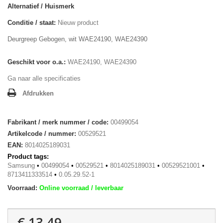
Alternatief / Huismerk
Conditie / staat:
Nieuw product
Deurgreep Gebogen, wit WAE24190, WAE24390
Geschikt voor o.a.:
WAE24190, WAE24390
Ga naar alle specificaties
Afdrukken
Fabrikant / merk nummer / code:
00499054
Artikelcode / nummer:
00529521
EAN:
8014025189031
Product tags:
Samsung
•
00499054
•
00529521
•
8014025189031
•
00529521001
•
8713411333514
•
0.05.29.52-1
Voorraad:
Online voorraad / leverbaar
€ 13,49