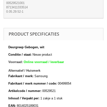
00529521001
8713411333514
0.05.29.52-1
PRODUCT SPECIFICATIES
Deurgreep Gebogen, wit
Conditie / staat:
Nieuw product
Voorraad:
Online voorraad / leverbaar
Alternatief / Huismerk
Fabrikant / merk:
Samsung
Fabrikant / merk nummer / code:
00499054
Artikelcode / nummer:
00529521
Inhoud / Verpakt per:
1 zakje a 1 stuk
EAN:
8014025189031