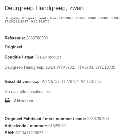
Deurgreep Handgreep, zwart
Deurgreep Handgreep, zwart - Beko - 01529070 - 01529070001 - 2839780300 -
8713411218637 - 0.15.29.07-0
Referentie:
2839780300
Origineel
Conditie / staat:
Nieuw product
Deurgreep Handgreep, zwart WTV6732, HTV8734, WTE10735
Geschikt voor o.a.:
WTV6732, HTV8734, WTE10735
Ga naar alle specificaties
Afdrukken
Origineel Fabrikant / merk nummer / code:
2839780300
Artikelcode / nummer:
01529070
EAN:
8713411218637