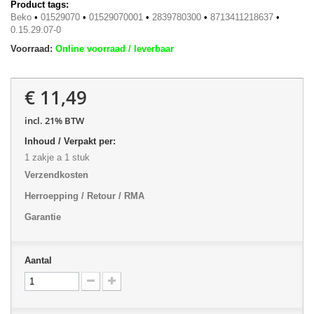
Product tags:
Beko
•
01529070
•
01529070001
•
2839780300
•
8713411218637
•
0.15.29.07-0
Voorraad:
Online voorraad / leverbaar
€ 11,49
incl. 21% BTW
Inhoud / Verpakt per:
1 zakje a 1 stuk
Verzendkosten
Herroepping / Retour / RMA
Garantie
Aantal