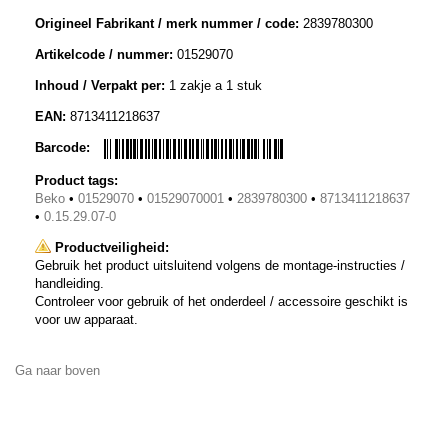
Origineel Fabrikant / merk nummer / code:
2839780300
Artikelcode / nummer:
01529070
Inhoud / Verpakt per:
1 zakje a 1 stuk
EAN:
8713411218637
Barcode:
Product tags:
Beko
•
01529070
•
01529070001
•
2839780300
•
8713411218637
•
0.15.29.07-0
Productveiligheid:
Gebruik het product uitsluitend volgens de montage-instructies /
handleiding.
Controleer voor gebruik of het onderdeel / accessoire geschikt is
voor uw apparaat.
Ga naar boven