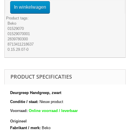
In winkelwagen
Product tags:
Beko
01529070
01529070001
2839780300
8713411218637
0.15.29.07-0
PRODUCT SPECIFICATIES
Deurgreep Handgreep, zwart
Conditie / staat:
Nieuw product
Voorraad:
Online voorraad / leverbaar
Origineel
Fabrikant / merk:
Beko