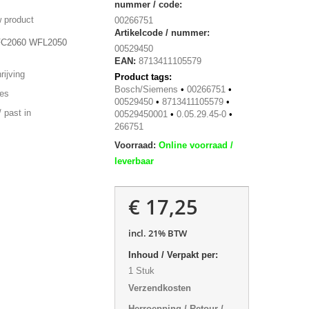
nummer / code:
 product
00266751
Artikelcode / nummer:
WFC2060 WFL2050
00529450
EAN:
8713411105579
ijving
Product tags:
Bosch/Siemens
•
00266751
•
ies
00529450
•
8713411105579
•
 past in
00529450001
•
0.05.29.45-0
•
266751
Voorraad:
Online voorraad /
leverbaar
€ 17,25
incl. 21% BTW
Inhoud / Verpakt per:
1 Stuk
Verzendkosten
Herroepping / Retour /