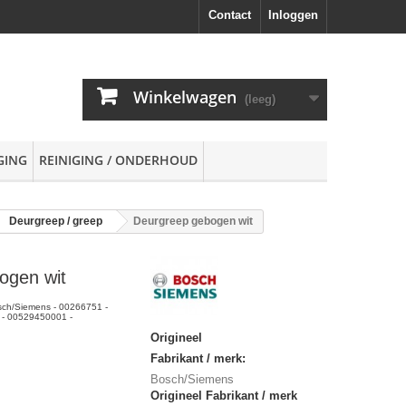
Contact
Inloggen
Winkelwagen
(leeg)
GING
REINIGING / ONDERHOUD
Deurgreep / greep
Deurgreep gebogen wit
ogen wit
sch/Siemens - 00266751 -
- 00529450001 -
Origineel
Fabrikant / merk:
Bosch/Siemens
Origineel Fabrikant / merk