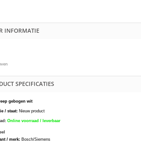
R INFORMATIE
oven
DUCT SPECIFICATIES
reep gebogen wit
e / staat:
Nieuw product
ad:
Online voorraad / leverbaar
eel
ant / merk:
Bosch/Siemens