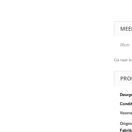
MEE
20cm
Ga naar b
PRO
Deurg
Conditi
Voorra
Origin
Fabrik