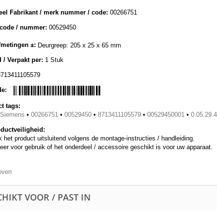
eel Fabrikant / merk nummer / code:
00266751
lcode / nummer:
00529450
metingen ±:
Deurgreep: 205 x 25 x 65 mm
 / Verpakt per:
1 Stuk
8713411105579
de:
t tags:
/Siemens
•
00266751
•
00529450
•
8713411105579
•
00529450001
•
0.05.29.4
ductveiligheid:
 het product uitsluitend volgens de montage-instructies / handleiding.
eer voor gebruik of het onderdeel / accessoire geschikt is voor uw apparaat.
oven
HIKT VOOR / PAST IN