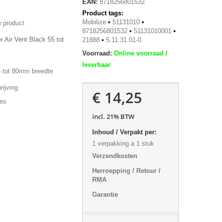
EAN:
8718256801532
Product tags:
Mobilize
•
51131010
•
 product
8718256801532
•
51131010001
•
r Air Vent Black 55 tot
21888
•
5.11.31.01-0
Voorraad:
Online voorraad /
leverbaar
 tot 80mm breedte
ijving
€ 14,25
ies
incl. 21% BTW
Inhoud / Verpakt per:
1 verpakking a 1 stuk
Verzendkosten
Herroepping / Retour /
RMA
Garantie