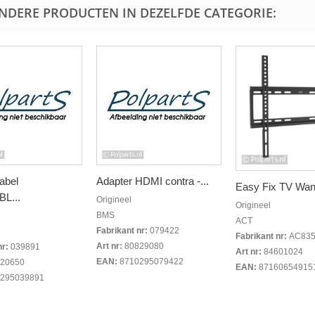
ANDERE PRODUCTEN IN DEZELFDE CATEGORIE:
abel
Adapter HDMI contra -...
Easy Fix TV Wan
L...
Origineel
Origineel
BMS
ACT
Fabrikant nr:
079422
Fabrikant nr:
AC83
Art nr:
80829080
nr:
039891
Art nr:
84601024
EAN:
8710295079422
20650
EAN:
87160654915
295039891