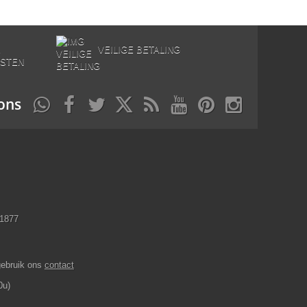
E
VEILIGE BETALING
STEN
ons
11877
gebruik ons
contact
0u)