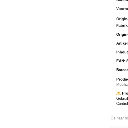
Voorra
Origin
Fabrik
Origin
Artike
Inhoud
EAN:
Barco
Produc
Mobili
Pro
Gebruik
Control
Ga naar b