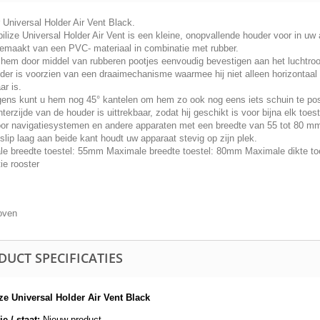
 Universal Holder Air Vent Black.
lize Universal Holder Air Vent is een kleine, onopvallende houder voor in uw 
 gemaakt van een PVC- materiaal in combinatie met rubber.
 hem door middel van rubberen pootjes eenvoudig bevestigen aan het luchtroo
der is voorzien van een draaimechanisme waarmee hij niet alleen horizontaal o
ar is.
gens kunt u hem nog 45° kantelen om hem zo ook nog eens iets schuin te pos
terzijde van de houder is uittrekbaar, zodat hij geschikt is voor bijna elk toest
or navigatiesystemen en andere apparaten met een breedte van 55 tot 80 mm
slip laag aan beide kant houdt uw apparaat stevig op zijn plek.
le breedte toestel: 55mm Maximale breedte toestel: 80mm Maximale dikte toe
tie rooster
oven
DUCT SPECIFICATIES
ze Universal Holder Air Vent Black
e / staat:
Nieuw product