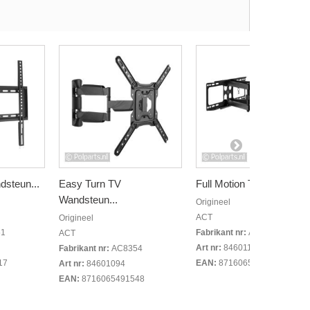
dsteun...
Easy Turn TV
Full Motion TV...
Wandsteun...
Origineel
ACT
Origineel
51
Fabrikant nr:
AC8355
ACT
Art nr:
84601104
Fabrikant nr:
AC8354
17
EAN:
8716065491555
Art nr:
84601094
EAN:
8716065491548