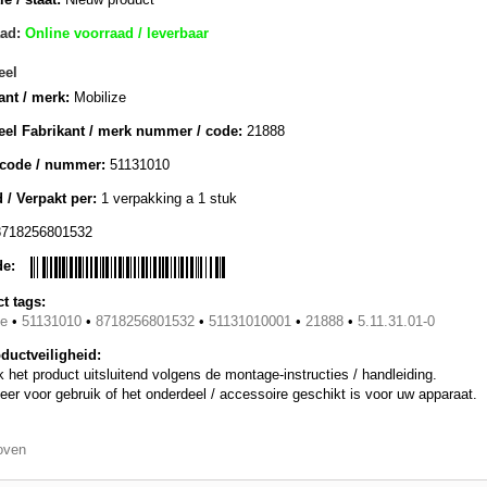
ad:
Online voorraad / leverbaar
eel
ant / merk:
Mobilize
eel Fabrikant / merk nummer / code:
21888
lcode / nummer:
51131010
 / Verpakt per:
1 verpakking a 1 stuk
8718256801532
de:
t tags:
ze
•
51131010
•
8718256801532
•
51131010001
•
21888
•
5.11.31.01-0
ductveiligheid:
 het product uitsluitend volgens de montage-instructies / handleiding.
eer voor gebruik of het onderdeel / accessoire geschikt is voor uw apparaat.
oven