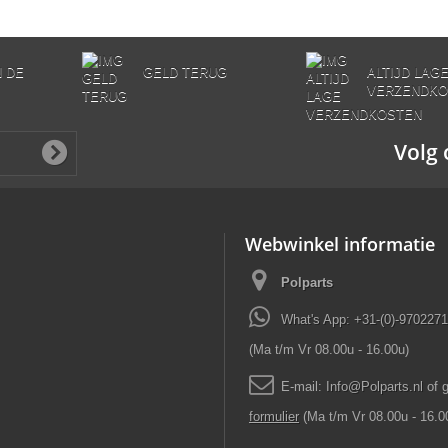
N DE
GELD TERUG
ALTIJD LAG
VERZENDKO
Volg 
Webwinkel informatie
Polparts
What's App: +31-(0)-970227
(Ma t/m Vr 08.00u - 16.00u)
E-mail:
Info
@
Polparts
.
nl
of 
formulier
(Ma t/m Vr 08.00u - 16.0