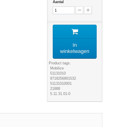
Aantal
In
winkelwagen
Product tags:
Mobilize
51131010
8718256801532
51131010001
21888
5.11.31.01-0