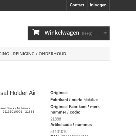
Contact
Inloggen
Winkelwagen
(leeg)
GING
REINIGING / ONDERHOUD
sal Holder Air
Origineel
Fabrikant / merk:
Mobilize
Origineel Fabrikant / merk
Vent Black - Mobilize -
- 51131010001 - 21888 -
nummer / code:
21888
Artikelcode / nummer:
51131010