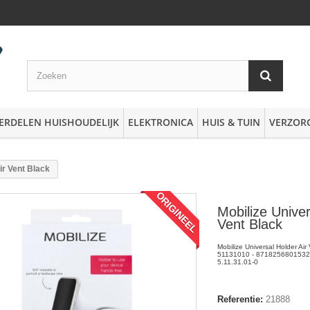
ERDELEN HUISHOUDELIJK
ELEKTRONICA
HUIS & TUIN
VERZOR
ir Vent Black
ORIGINEEL
Mobilize Univer
Vent Black
Mobilize Universal Holder Air 
51131010 - 8718256801532 
5.11.31.01-0
Referentie:
21888