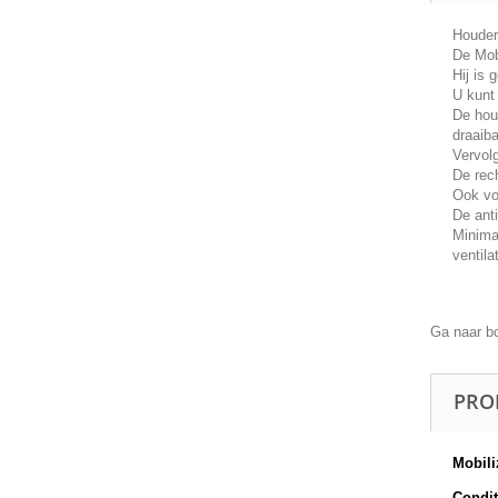
Houder
De Mobi
Hij is
U kunt
De hou
draaiba
Vervol
De rech
Ook vo
De anti
Minima
ventila
Ga naar b
PRO
Mobili
Conditi