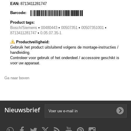
EAN:
8713411281747
Barcode:
Product tags:
Bosch/Siemens
•
00480443
•
00507351
•
00507351001
•
8713411281747
•
0.05.07.35-1
Productveiligheid:
Gebruik het product uitsluitend volgens de montage-instructies /
handleiding.
Controleer voor gebruik of het onderdeel / accessoire geschikt is
voor uw apparaat.
Ga naar boven
Nieuwsbrief