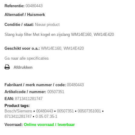
Referentie:
00480443
Alternatief / Huismerk
Conditie / staat:
Nieuw product
Slang kuip filter Met kogel en zijslang WM14E160, WM14E420
Geschikt voor o.a.:
WM14E160, WM14E420
Ga naar alle specificaties
Afdrukken
Fabrikant / merk nummer / code:
00480443
Artikelcode / nummer:
00507351
EAN:
8713411281747
Product tags:
Bosch/Siemens
•
00480443
•
00507351
•
00507351001
•
8713411281747
•
0.05.07.35-1
Voorraad:
Online voorraad / leverbaar