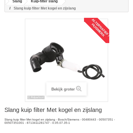
Slang
Kuip-filter slang
Slang kuip filter Met kogel en zijslang
A
L
T
R
N
A
T
I
E
F
/
U
I
S
M
E
R
E
H
K
Bekijk groter
Slang kuip filter Met kogel en zijslang
Slang kuip filter Met kogel en zijslang - Bosch/Siemens - 00480443 - 00507351 -
00507351001 - 8713411281747 - 0.05.07.35-1